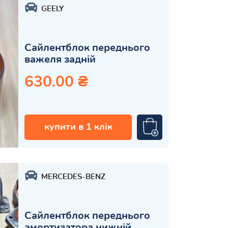
GEELY
Сайлентблок переднього
важеля задній
630.00 ₴
купити в 1 клік
MERCEDES-BENZ
Сайлентблок переднього
амортизатора нижній