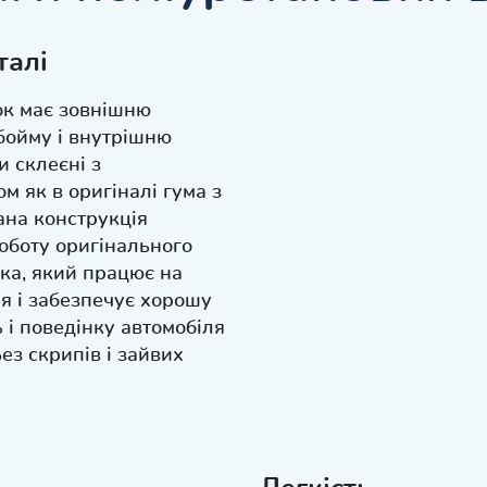
талі
к має зовнішню
бойму і внутрішню
и склеєні з
м як в оригіналі гума з
ана конструкція
оботу оригінального
ка, який працює на
я і забезпечує хорошу
 і поведінку автомобіля
Без скрипів і зайвих