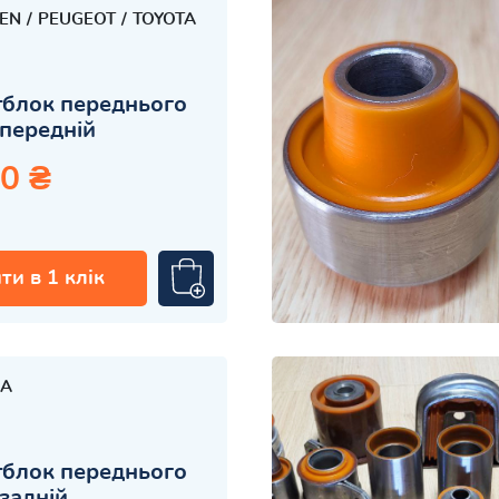
OEN
PEUGEOT
TOYOTA
блок переднього
передній
0 ₴
ти в 1 клік
A
блок переднього
задній