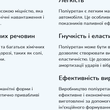
Легкість
исокою міцністю, яка
Поліуретан є легким ма
нічні навантаження і
автомобіля. Це особли
.
показників паливної еф
чних речовин
Гнучкість і еласт
 та багатьох хімічних
Поліуретан може бути в
розі, таких як солі,
дозволяє створювати ви
ни.
еластичністю. Це дозво
амортизації ударів і віб
Ефективність ви
манітні форми і
Виробництво поліурета
етично привабливі
ефективне і економічно
виготовлені за допомог
ін'єкційного формуван