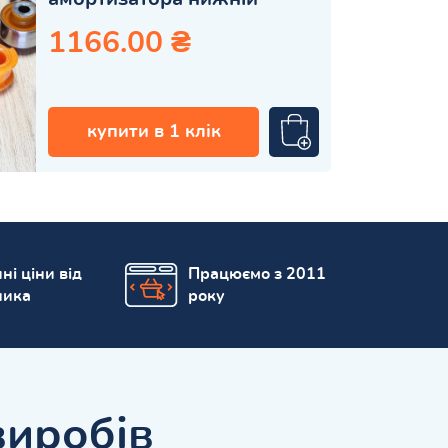
1166.00 ₴
купити в 1 клік
ні ціни від
Працюємо з 2011
ника
року
виробів