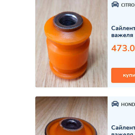
CITR
Сайлент
важеля 
473.0
купи
HOND
Сайлент
важеля 