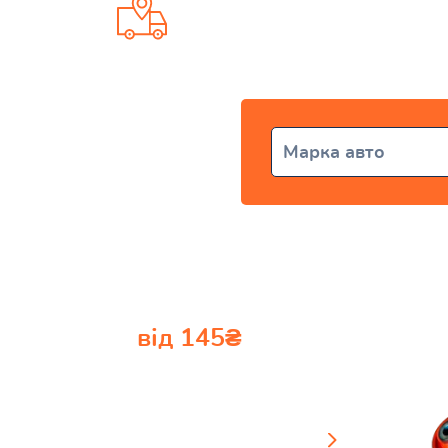
Доставка від 1 дня по всій Укр
Марка авто
від 145₴
Сайлентблоки
подивитись каталог