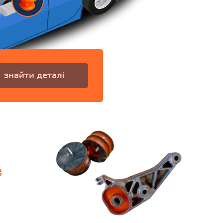
знайти деталі
₴
шки
на, КПП