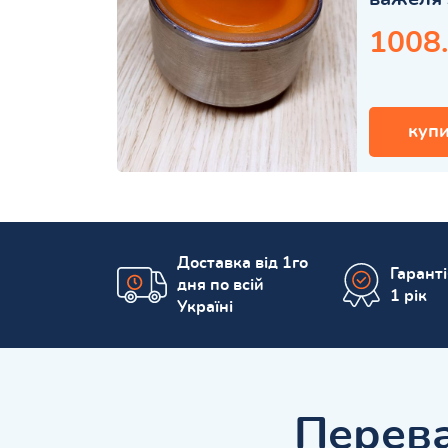
1008
купи
Доставка від 1го
Гарант
дня по всій
1 рік
Україні
Перева