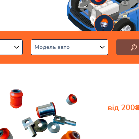
аїні
Модель авто
від 200
Поду
двигу