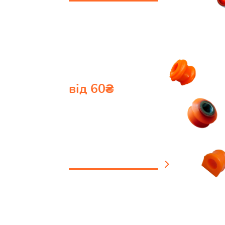
від 60₴
Втулки
стабілізатора
подивитись каталог