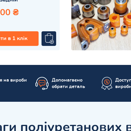
.00 ₴
ти в 1 клік
ія на вироби
Допомагаємо
Доступ
обрати деталь
вироб
ги поліуретанових 