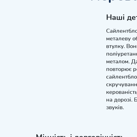
Наші де
Сайлентбло
металеву о
втулку. Вон
поліуретано
металом. Д
повторює р
сайлентбло
скручуванн
керованість
на дорозі. 
звуків.