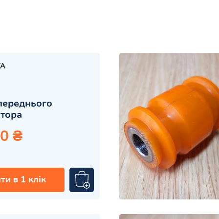
TA
переднього
атора
0 ₴
ти в 1 клік