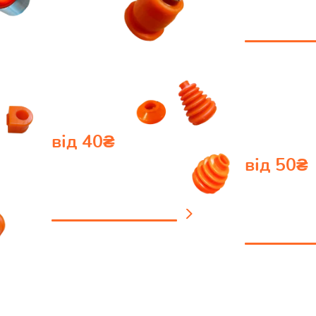
подивитись
від 40₴
від 50₴
Пильовики
Відбі
подивитись каталог
подивитись