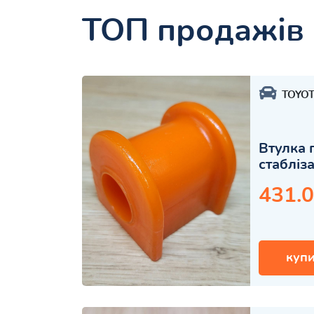
ТОП продажів
TOYO
Втулка 
стабліз
431.0
купи