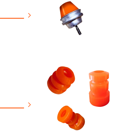
 каталог
йники
 каталог