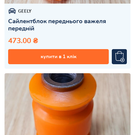
GEELY
Сайлентблок переднього важеля
передній
473.00 ₴
купити в 1 клік