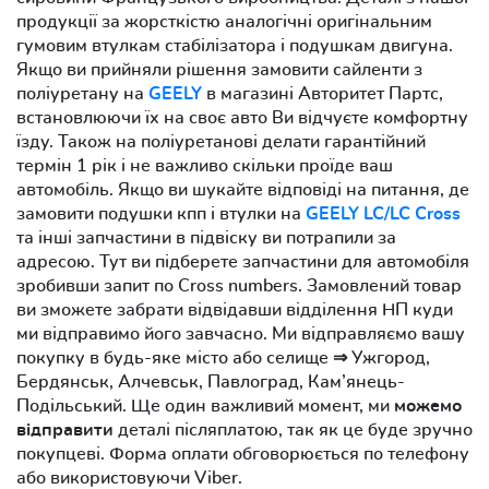
продукції за жорсткістю аналогічні оригінальним
гумовим втулкам стабілізатора і подушкам двигуна.
Якщо ви прийняли рішення замовити сайленти з
поліуретану на
GEELY
в магазині Авторитет Партс,
встановлюючи їх на своє авто Ви відчуєте комфортну
їзду. Також на поліуретанові делати гарантійний
термін 1 рік і не важливо скільки проїде ваш
автомобіль. Якщо ви шукайте відповіді на питання, де
замовити подушки кпп і втулки на
GEELY LC/LC Cross
та інші запчастини в підвіску ви потрапили за
адресою. Тут ви підберете запчастини для автомобіля
зробивши запит по Cross numbers. Замовлений товар
ви зможете забрати відвідавши відділення НП куди
ми відправимо його завчасно. Ми відправляємо вашу
покупку в будь-яке місто або селище ⇒ Ужгород,
Бердянськ, Алчевськ, Павлоград, Кам’янець-
Подільський. Ще один важливий момент, ми
можемо
відправити
деталі післяплатою, так як це буде зручно
покупцеві. Форма оплати обговорюється по телефону
або використовуючи Viber.