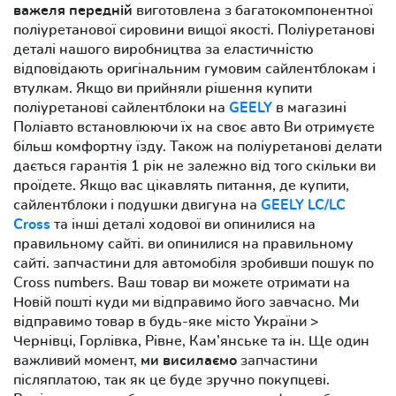
важеля передній
виготовлена з багатокомпонентної
поліуретанової сировини вищої якості. Поліуретанові
деталі нашого виробництва за еластичністю
відповідають оригінальним гумовим сайлентблокам і
втулкам. Якщо ви прийняли рішення купити
поліуретанові сайлентблоки на
GEELY
в магазині
Поліавто встановлюючи їх на своє авто Ви отримуєте
більш комфортну їзду. Також на поліуретанові делати
дається гарантія 1 рік не залежно від того скільки ви
проїдете. Якщо вас цікавлять питання, де купити,
сайлентблоки і подушки двигуна на
GEELY LC/LC
Cross
та інші деталі ходової ви опинилися на
правильному сайті. ви опинилися на правильному
сайті. запчастини для автомобіля зробивши пошук по
Cross numbers. Ваш товар ви можете отримати на
Новій пошті куди ми відправимо його завчасно. Ми
відправимо товар в будь-яке місто України >
Чернівці, Горлівка, Рівне, Кам’янське та ін. Ще один
важливий момент,
ми висилаємо
запчастини
післяплатою, так як це буде зручно покупцеві.