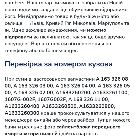
numbers. Ваш товар ви зможете забрати на Новій
пошті куди ми заздалегідь обумовивши відправимо
його. Ми відправимо товар в будь-яке місто або
селище → Львів, Кривий Ріг, Миколаїв, Маріуполь та
ін. Одне важливе зауваження, ми
можемо
відправити
за післяплатою, так як це буде зручно
покупцеві. Варіант оплати обговорюється по
телефону або по fb messanger.
Перевірка за номером кузова
При сумніві застосовності запчастини
A 163 326 08
00, A 163 326 03 00, A 163 326 04 00, A 163 326 05
00, A 163 326 02 00, A1633260200, A1633261100,
1607G-002F, 1607G002F, A 163 326 11 00,
A1633260400, A1633260500, A1633260800,
A1633260300
краще проконсультуватися у нашого
менеджера онлайн або через вайбер. Тут ви можете
бачити реальне фото
сайлентблока переднього
амортизатора нижній
і дійсна вартість