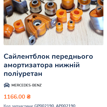
Сайлентблок переднього
амортизатора нижній
поліуретан
MERCEDES-BENZ
1166.00 ₴
Код запчастини:
GP002190, AP002190