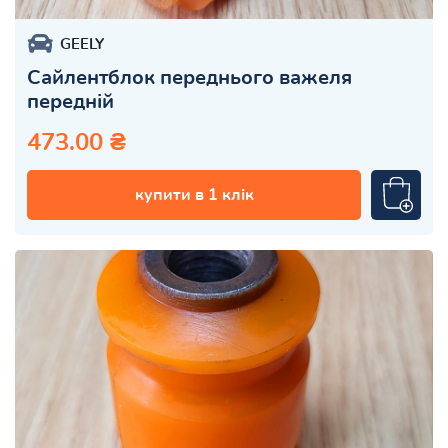
GEELY
Сайлентблок переднього важеля
передній
473.00 ₴
купити в 1 клік