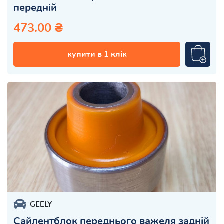
передній
473.00 ₴
купити в 1 клік
GEELY
Сайлентблок переднього важеля задній