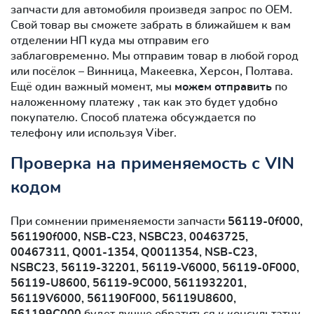
запчасти для автомобиля произведя запрос по OEM.
Свой товар вы сможете забрать в ближайшем к вам
отделении НП куда мы отправим его
заблаговременно. Мы отправим товар в любой город
или посёлок – Винница, Макеевка, Херсон, Полтава.
Ещё один важный момент, мы
можем отправить
по
наложенному платежу , так как это будет удобно
покупателю. Способ платежа обсуждается по
телефону или используя Viber.
Проверка на применяемость с VIN
кодом
При сомнении применяемости запчасти
56119-0f000,
561190f000, NSB-C23, NSBC23, 00463725,
00467311, Q001-1354, Q0011354, NSB-C23,
NSBC23, 56119-32201, 56119-V6000, 56119-0F000,
56119-U8600, 56119-9C000, 5611932201,
56119V6000, 561190F000, 56119U8600,
561199C000
будет лучше обратиться к консультатну