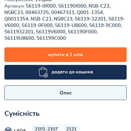
Артикул:
56119-0f000, 561190f000, NSB-C23,
NSBC23, 00463725, 00467311, Q001-1354,
Q0011354, NSB-C23, NSBC23, 56119-32201, 56119-
V6000, 56119-0F000, 56119-U8600, 56119-9C000,
5611932201, 56119V6000, 561190F000,
56119U8600, 561199C000
купити в 1 клік
додати до кошика
Опис
Сумісність
2101-2107
2121
LADA