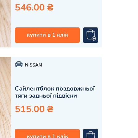
546.00 ₴
купити в 1 клік
NISSAN
Сайлентблок поздовжньої
тяги задньої підвіски
515.00 ₴
купити в 1 клік