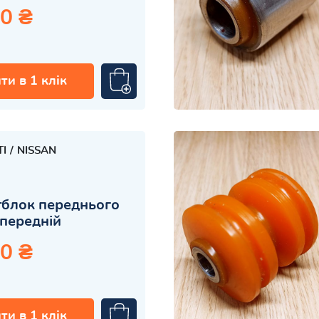
0 ₴
ти в 1 клік
TI
NISSAN
блок переднього
передній
0 ₴
ти в 1 клік