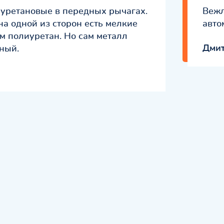
иуретановые в передных рычагах.
Вежл
на одной из сторон есть мелкие
авто
м полиуретан. Но сам металл
Дми
ный.