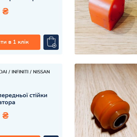
 ₴
ти в 1 клік
DAI
INFINITI
NISSAN
передньої стійки
затора
 ₴