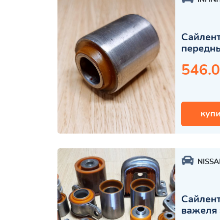
Сайлент
передн
546.0
купи
NISSA
Сайлент
важеля 