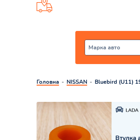
Доставка від 1 дня по всій Укр
Марка авто
Головна
NISSAN
Bluebird (U11) 
LADA
Втулка 