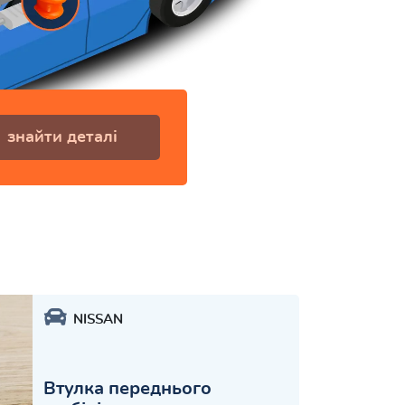
знайти деталі
NISSAN
Втулка переднього