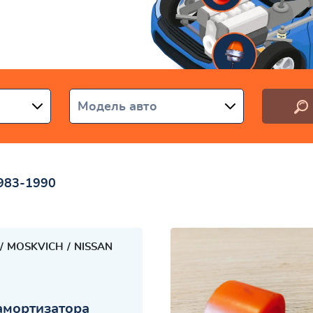
аїні
Модель авто
1983-1990
MOSKVICH
NISSAN
амортизатора