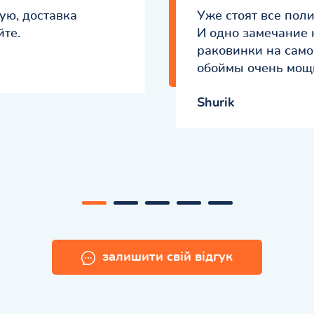
ую, доставка
Уже стоят все пол
йте.
И одно замечание 
раковинки на само
обоймы очень мощ
Shurik
залишити свій відгук