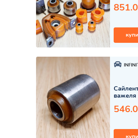
851.0
купи
INFINI
Сайлент
важеля 
546.0
купи