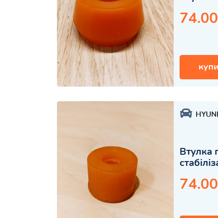
74.00
купи
HYUN
Втулка 
стабілі
74.00