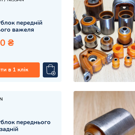
блок передній
ього важеля
0 ₴
ти в 1 клік
N
блок переднього
задній