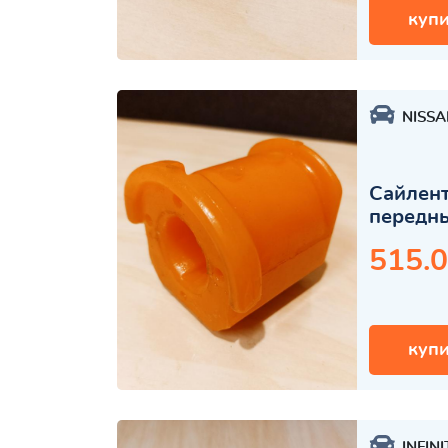
купи
NISSA
Сайлент
передн
515.0
купи
INFINI