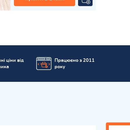
ні ціни від
Працюємо з 2011
ника
року