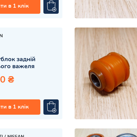
ти в 1 клік
N
блок задній
ього важеля
0 ₴
ти в 1 клік
TI
NISSAN