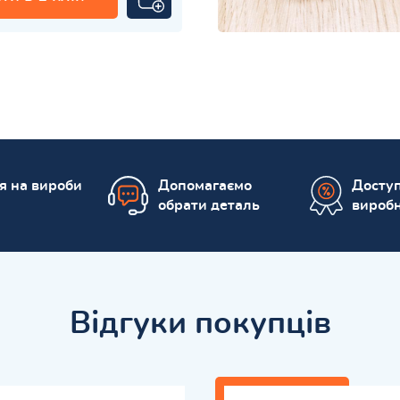
ія на вироби
Допомагаємо
Доступ
обрати деталь
вироб
Відгуки покупців