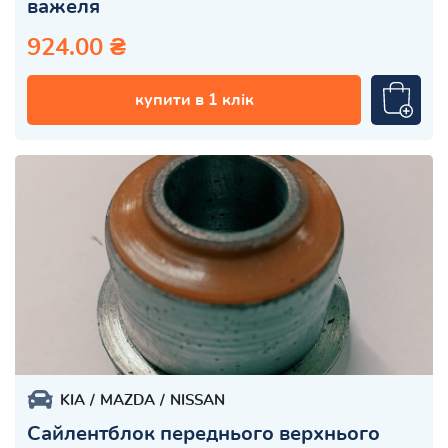
важеля
924.00 ₴
купити в 1 клік
KIA
MAZDA
NISSAN
Сайлентблок переднього верхнього