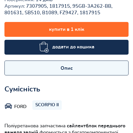
Артикул:
7307905, 1817915, 95GB-3A262-BB,
801631, SB510, B1089, FZ9427, 1817915
купити в 1 клік
додати до кошика
Опис
Сумісність
SCORPIO II
FORD
Поліуретанова запчастина
сайлентблок переднього
важеля задній
формується з багатокомпонентної