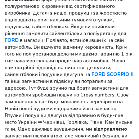
поліуретанової сировини від сертифікованого
виробника. Деталі з нашої продукції за жорсткістю
відповідають оригінальним гумовим втулкам,
подушкам, сайлентблокам. Якщо ви прийняли
рішення замовити сайлентблоки з поліуретану для
FORD
в магазині Поліавто, встановивши їх на свій
автомобіль, Ви відчуєте відмінну керованість. Крім
того на поліуретанові делати ми даємо гарантію 1 рік
і не важливо скільки проїде ваш автомобіль. Якщо
вам потрібні відповіді на питання, де купити,
сайлентблоки і подушки двигуна на
FORD SCORPIO II
та інші запчастини в підвіску ви потрапили за
адресою. Тут буде зручно підібрати запчастини для
автомобіля зробивши пошук по Cross numbers. Своє
замовлення у вас буде можливість перевірити на
Новій пошті куди ми відправимо його завчасно.
Втулки і подушки двигуна відправимо в будь-яке
місто України ⇒ Чернівці, Горлівка, Рівне, Кам’янське
та ін. Одне важливе зауваження,
ми відправляємо
запчастини післяплатою, але можливий і безнал, як