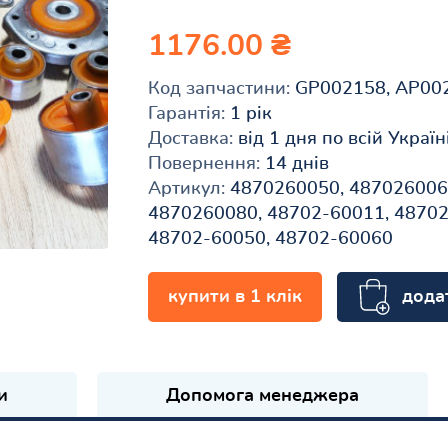
1176.00 ₴
Код запчастини:
GP002158, AP00
Гарантія:
1 рік
Доставка:
від 1 дня по всій Україн
Повернення:
14 днів
Артикул:
4870260050, 4870260060
4870260080, 48702-60011, 48702
48702-60050, 48702-60060
дода
купити в 1 клік
и
Допомога менеджера