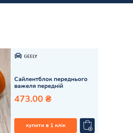
GEELY
Сайлентблок переднього
важеля передній
473.00 ₴
купити в 1 клік