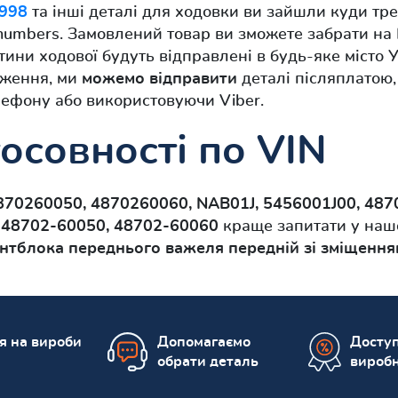
1998
та інші деталі для ходовки ви зайшли куди тре
numbers. Замовлений товар ви зможете забрати на 
ни ходової будуть відправлені в будь-яке місто Ук
аження, ми
можемо відправити
деталі післяплатою,
ефону або використовуючи Viber.
осовності по VIN
870260050, 4870260060, NAB01J, 5456001J00, 487
, 48702-60050, 48702-60060
краще запитати у наш
нтблока переднього важеля передній зі зміщення
ія на вироби
Допомагаємо
Доступ
обрати деталь
вироб