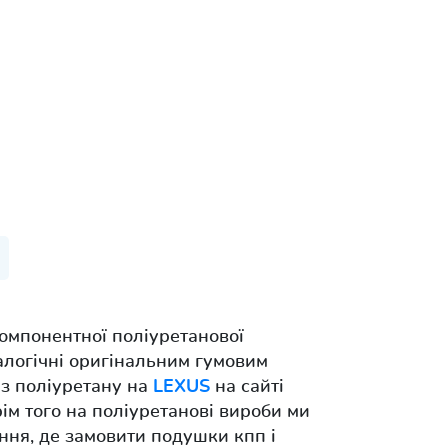
омпонентної поліуретанової
алогічні оригінальним гумовим
 з поліуретану на
LEXUS
на сайті
рім того на поліуретанові вироби ми
ання, де замовити подушки кпп і