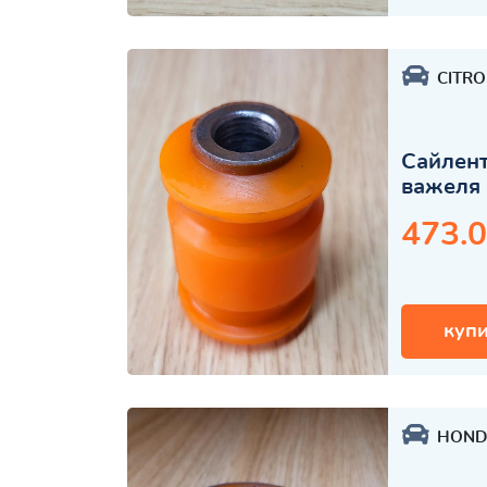
CITR
Сайлент
важеля 
473.0
купи
HOND