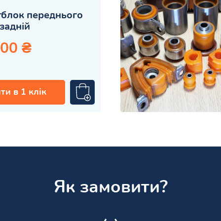
блок переднього
задній
.00 ₴
ти в 1 клік
Як замовити?