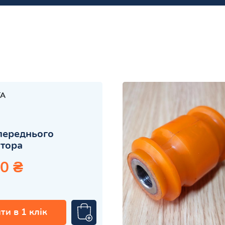
TA
переднього
атора
0 ₴
ти в 1 клік