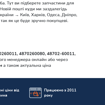
ба. Тут ви підберете запчастини для
Новій пошті куди ми заздалегідь
раїни → Київ, Харків, Одеса, Дніпро,
 так як це буде зручно покупцеві.
0260011, 4870260080, 48702-60011,
ого менеджера онлайн або через
м
а також актуальна ціна
ні ціни від
Працюємо з 2011
ника
року