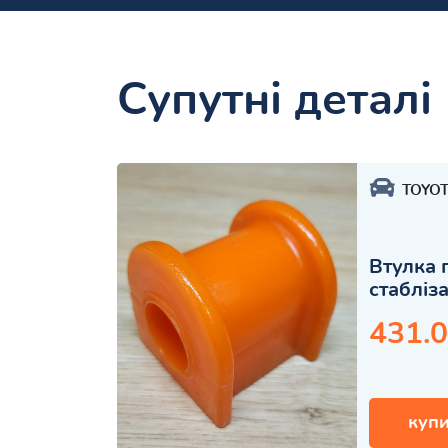
Супутні деталі
TOYO
Втулка 
стабліз
431.0
купи