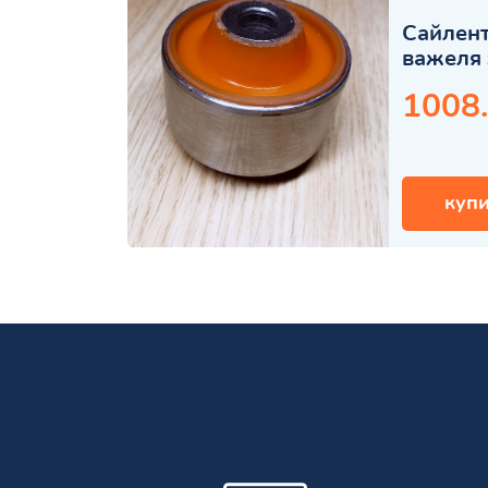
Сайлент
важеля 
1008
купи