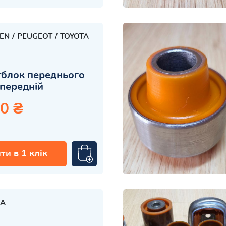
OEN
PEUGEOT
TOYOTA
блок переднього
передній
0 ₴
ти в 1 клік
A