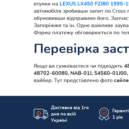
втулки на
LEXUS LX450 FZJ80 1995-
автомобіля зробивши запит по Cross 
обумовивши відправимо його. Запчасти
Запоріжжя та ін. Одне важливе заув
Форма платежу обговорюється по тел
Перевірка заст
Якщо ви сумніваєтеся чи підходить
4
48702-60080, NAB-01J, 54560-01J00
вайбер. Тут представлено фото
сайле
Доставка від 1го
Гарант
дня по всій
1 рік
Україні