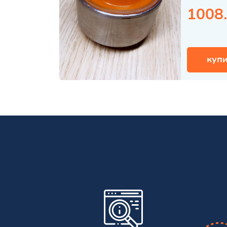
1008
купи