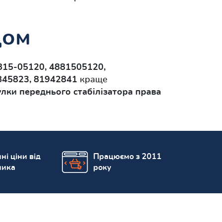
дом
815-05120, 4881505120,
845823, 81942841
краще
улки переднього стабілізатора права
ні ціни від
Працюємо з 2011
ника
року