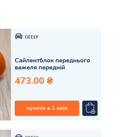
GEELY
Сайлентблок переднього
важеля передній
473.00 ₴
купити в 1 клік