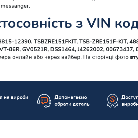
 messanger.
тосовність з VIN ко
8815-12390, TSBZRE151FKIT, TSB-ZRE151F-KIT, 48
VT-86R, GV0521R, DSS1464, J4262002, 00673437, 
ера онлайн або через вайбер. На сторінці фото
вт
ія на вироби
Допомагаємо
Доступ
обрати деталь
вироб