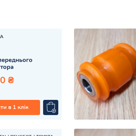
TA
переднього
атора
0 ₴
ти в 1 клік