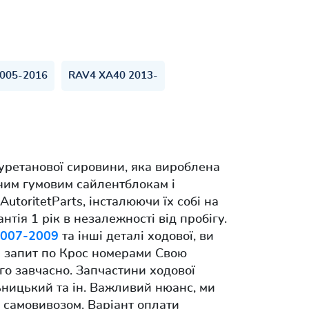
005-2016
RAV4 XA40 2013-
уретанової сировини, яка вироблена
ьним гумовим сайлентблокам і
AutoritetParts, інсталюючи їх собі на
нтія 1 рік в незалежності від пробігу.
2007-2009
та інші деталі ходової, ви
и запит по Крос номерами Свою
го завчасно. Запчастини ходової
ьницький та ін. Важливий нюанс, ми
 самовивозом. Варіант оплати