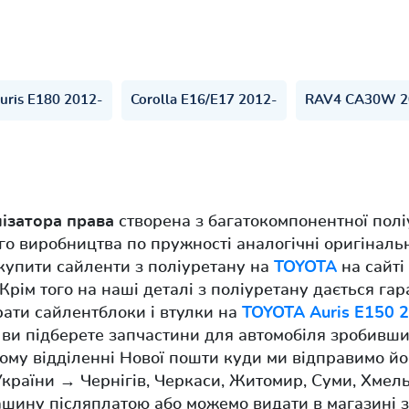
uris E180 2012-
Corolla E16/E17 2012-
RAV4 CA30W 2
лізатора права
створена з багатокомпонентної полі
ого виробництва по пружності аналогічні оригінал
купити сайленти з поліуретану на
TOYOTA
на сайті 
Крім того на наші деталі з поліуретану дається гара
рати сайлентблоки і втулки на
TOYOTA Auris E150 
т ви підберете запчастини для автомобіля зробивш
ому відділенні Нової пошти куди ми відправимо йо
 України → Чернігів, Черкаси, Житомир, Суми, Хмел
шину післяплатою або можемо видати в магазині з