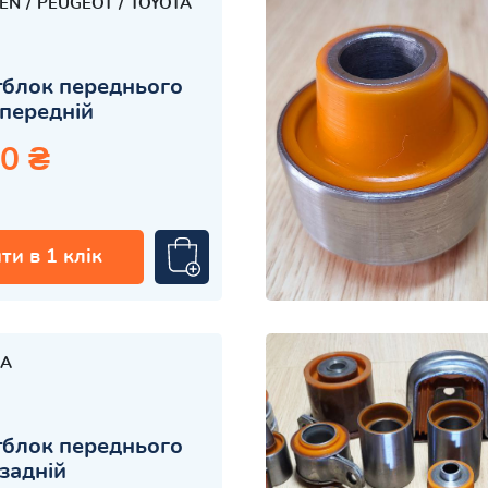
OEN
PEUGEOT
TOYOTA
блок переднього
передній
0 ₴
ти в 1 клік
A
блок переднього
задній