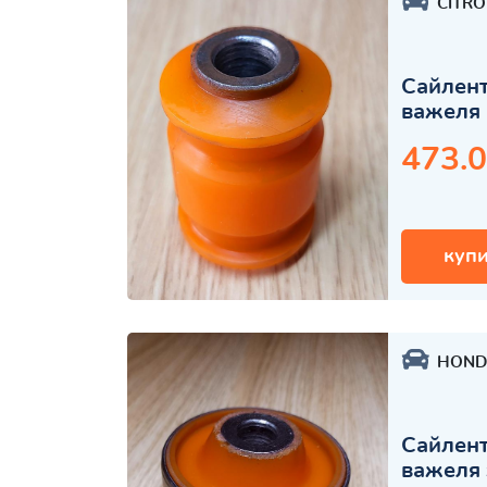
CITR
Сайлент
важеля 
473.0
купи
HOND
Сайлент
важеля 