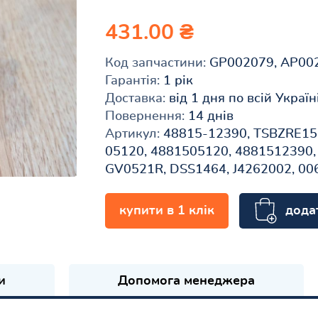
431.00 ₴
Код запчастини:
GP002079, AP00
Гарантія:
1 рік
Доставка:
від 1 дня по всій Україн
Повернення:
14 днів
Артикул:
48815-12390, TSBZRE151
05120, 4881505120, 4881512390,
GV0521R, DSS1464, J4262002, 00
дода
купити в 1 клік
и
Допомога менеджера