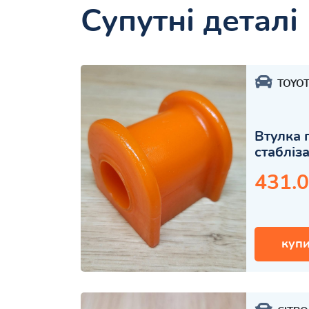
Супутні деталі
TOYO
Втулка 
стабліз
431.0
купи