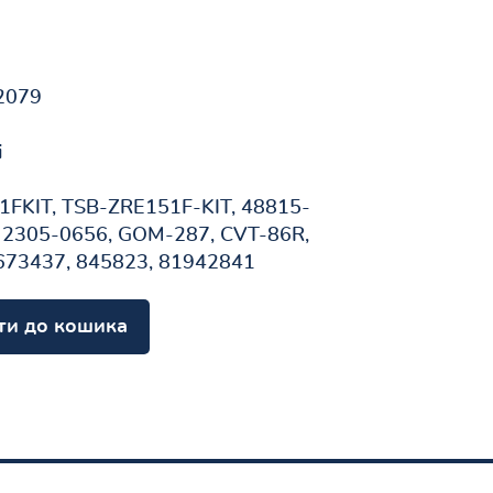
2079
і
FKIT, TSB-ZRE151F-KIT, 48815-
 2305-0656, GOM-287, CVT-86R,
673437, 845823, 81942841
ти до кошика