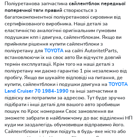
Поліуретанова запчастина
сайлентблок передньої
поперечної тяги правий
створюється з
багатокомпонентної поліуретанової сировини від
сертифікованого виробника. Наші деталі за
еластичністю аналогічні оригінальним гумовим
подушкам кпп і двигуна, сайлентблокам. Якщо ви
прийняли рішення купити сайлентблоки з
поліуретану для
TOYOTA
на сайті AutoritetParts,
встановлюючи їх на своє авто Ви відчуєте довгий
термін експлуатації. Крім того на наші деталі з
поліуретану ми даємо гарантію 1 рік незалежно від
пробігу. Якщо ви шукайте відповіді на питання, де
купити, сайлентблоки і подушки двигуна на
TOYOTA
Land Cruiser 70 1984-1990
та інші запчастини в
підвіску ви потрапили за адресою. Тут буде зручно
підібрати і інші деталі для вашого авто зробивши
пошук по Крос номерами Своє замовлення ви
зможете забрати в найближчому до вас відділенні НП
куди ми заздалегідь обумовивши відправимо його.
Сайлентблоки і втулки поїдуть в будь-яке місто або