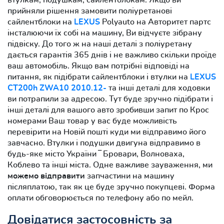
прийняли рішення замовити поліуретанові
сайлентблоки на
LEXUS
Polyauto на Авторитет партс
інсталюючи їх собі на машину, Ви відчуєте зібрану
підвіску. До того ж на наші деталі з поліуретану
дається гарантія 365 днів і не важливо скільки проїде
ваш автомобіль. Якщо вам потрібні відповіді на
питання, як підібрати сайлентблоки і втулки на
LEXUS
CT200h ZWA10 2010.12-
та інші деталі для ходовки
ви потрапили за адресою. Тут буде зручно підібрати і
інші деталі для вашого авто зробивши запит по Крос
номерами Ваш товар у вас буде можливість
перевірити на Новій пошті куди ми відправимо його
завчасно. Втулки і подушки двигуна відправимо в
будь-яке місто України ‾ Бровари, Волноваха,
Коблево та інші міста. Одне важливе зауваження, ми
можемо відправити
запчастини на машину
післяплатою, так як це буде зручно покупцеві. Форма
оплати обговорюється по телефону або по мейл.
Довідатися застосовність за