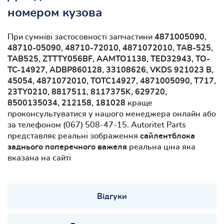
номером кузова
При сумніві застосовності запчастини
4871005090,
48710-05090, 48710-72010, 4871072010, TAB-525,
TAB525, ZTTTY056BF, AAMTO1138, TED32943, TO-
TC-14927, ADBP860128, 33108626, VKDS 921023 B,
45054, 4871072010, TOTC14927, 4871005090, T717,
23TY0210, 8817511, 8117375K, 629720,
8500135034, 212158, 181028
краще
проконсультуватися у нашого менеджера онлайн або
за телефоном (067) 508-47-15. Autoritet Parts
представляє реальні зображення
сайлентблока
заднього поперечного важеля
реальна ціна яка
вказана на сайті
Відгуки