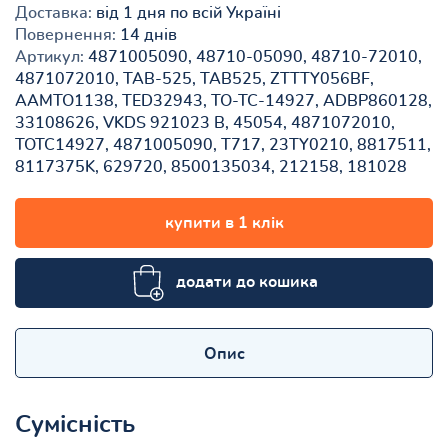
Доставка:
від 1 дня по всій Україні
Повернення:
14 днів
Артикул:
4871005090, 48710-05090, 48710-72010,
4871072010, TAB-525, TAB525, ZTTTY056BF,
AAMTO1138, TED32943, TO-TC-14927, ADBP860128,
33108626, VKDS 921023 B, 45054, 4871072010,
TOTC14927, 4871005090, T717, 23TY0210, 8817511,
8117375K, 629720, 8500135034, 212158, 181028
купити в 1 клік
додати до кошика
Опис
Сумісність