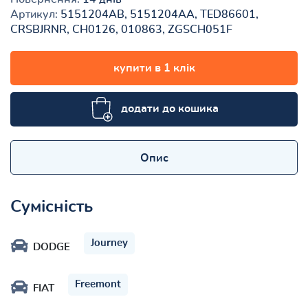
Артикул:
5151204AB, 5151204AA, TED86601,
CRSBJRNR, CH0126, 010863, ZGSCH051F
купити в 1 клік
додати до кошика
Опис
Сумісність
Journey
DODGE
Freemont
FIAT