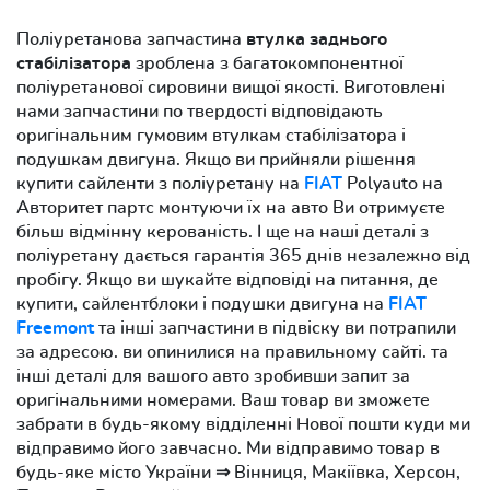
Поліуретанова запчастина
втулка заднього
стабілізатора
зроблена з багатокомпонентної
поліуретанової сировини вищої якості. Виготовлені
нами запчастини по твердості відповідають
оригінальним гумовим втулкам стабілізатора і
подушкам двигуна. Якщо ви прийняли рішення
купити сайленти з поліуретану на
FIAT
Polyauto на
Авторитет партс монтуючи їх на авто Ви отримуєте
більш відмінну керованість. І ще на наші деталі з
поліуретану дається гарантія 365 днів незалежно від
пробігу. Якщо ви шукайте відповіді на питання, де
купити, сайлентблоки і подушки двигуна на
FIAT
Freemont
та інші запчастини в підвіску ви потрапили
за адресою. ви опинилися на правильному сайті. та
інші деталі для вашого авто зробивши запит за
оригінальними номерами. Ваш товар ви зможете
забрати в будь-якому відділенні Нової пошти куди ми
відправимо його завчасно. Ми відправимо товар в
будь-яке місто України ⇒ Вінниця, Макіївка, Херсон,