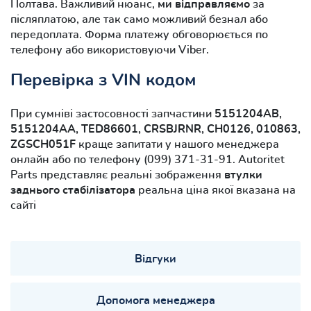
Полтава. Важливий нюанс,
ми відправляємо
за
післяплатою, але так само можливий безнал або
передоплата. Форма платежу обговорюється по
телефону або використовуючи Viber.
Перевірка з VIN кодом
При сумніві застосовності запчастини
5151204AB,
5151204AA, TED86601, CRSBJRNR, CH0126, 010863,
ZGSCH051F
краще запитати у нашого менеджера
онлайн або по телефону (099) 371-31-91. Autoritet
Parts представляє реальні зображення
втулки
заднього стабілізатора
реальна ціна якої вказана на
сайті
Відгуки
Допомога менеджера