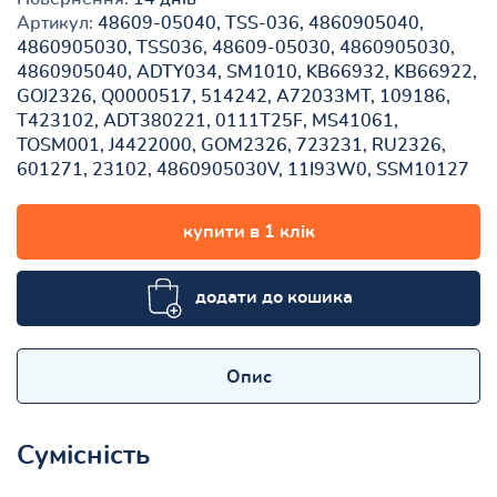
Артикул:
48609-05040, TSS-036, 4860905040,
4860905030, TSS036, 48609-05030, 4860905030,
4860905040, ADTY034, SM1010, KB66932, KB66922,
GOJ2326, Q0000517, 514242, A72033MT, 109186,
T423102, ADT380221, 0111T25F, MS41061,
TOSM001, J4422000, GOM2326, 723231, RU2326,
601271, 23102, 4860905030V, 11I93W0, SSM10127
купити в 1 клік
додати до кошика
Опис
Сумісність