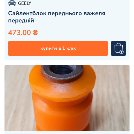
GEELY
Сайлентблок переднього важеля
передній
473.00 ₴
купити в 1 клік