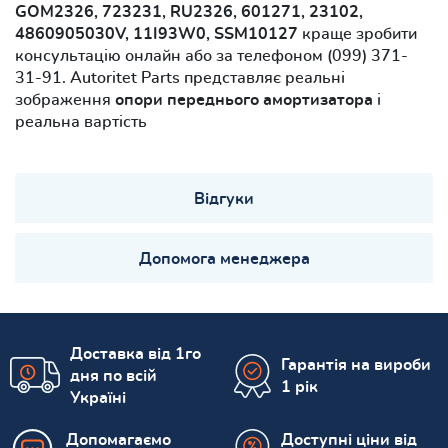
GOM2326, 723231, RU2326, 601271, 23102,
4860905030V, 11I93W0, SSM10127
краще зробити
консультацію онлайн або за телефоном (099) 371-
31-91. Autoritet Parts представляє реальні
зображення
опори переднього амортизатора
і
реальна вартість
Відгуки
Допомога менеджера
Доставка від 1го
Гарантія на вироби
дня по всій
1 рік
Україні
Допомагаємо
Доступні ціни від