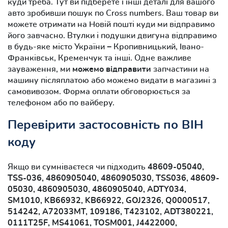
куди треба. Тут ви підберете і інші деталі для вашого
авто зробивши пошук по Cross numbers. Ваш товар ви
можете отримати на Новій пошті куди ми відправимо
його завчасно. Втулки і подушки двигуна відправимо
в будь-яке місто України − Кропивницький, Івано-
Франківськ, Кременчук та інші. Одне важливе
зауваження, ми
можемо відправити
запчастини на
машину післяплатою або можемо видати в магазині з
самовивозом. Форма оплати обговорюється за
телефоном або по вайберу.
Перевірити застосовність по ВІН
коду
Якщо ви сумніваєтеся чи підходить
48609-05040,
TSS-036, 4860905040, 4860905030, TSS036, 48609-
05030, 4860905030, 4860905040, ADTY034,
SM1010, KB66932, KB66922, GOJ2326, Q0000517,
514242, A72033MT, 109186, T423102, ADT380221,
0111T25F, MS41061, TOSM001, J4422000,