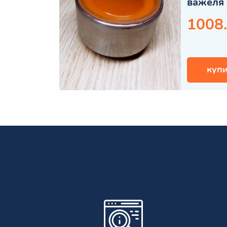
важеля 
1008
купи