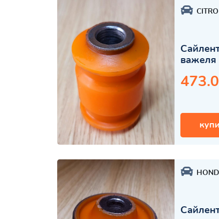
CITR
Сайлент
важеля 
473.0
купи
HOND
Сайлент