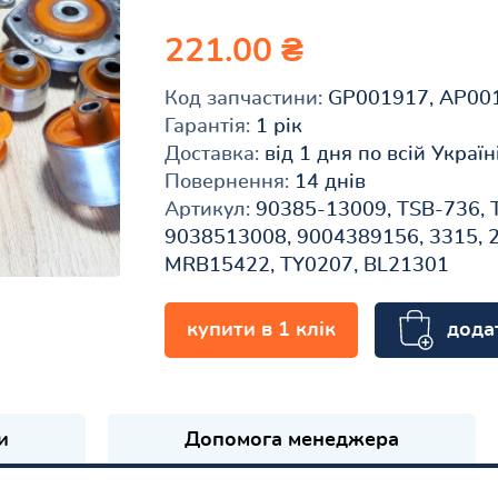
221.00 ₴
Код запчастини:
GP001917, AP00
Гарантія:
1 рік
Доставка:
від 1 дня по всій Україн
Повернення:
14 днів
Артикул:
90385-13009, TSB-736, 
9038513008, 9004389156, 3315, 
MRB15422, TY0207, BL21301
дода
купити в 1 клік
и
Допомога менеджера