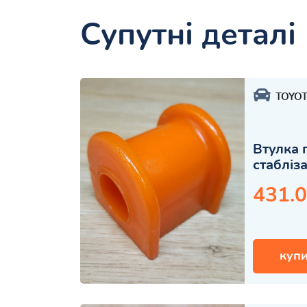
Супутні деталі
TOYO
Втулка 
стабліз
431.0
купи