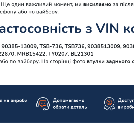
і. Ще один важливий момент,
ми висилаємо
за після
ефону або по вайберу.
астосовність з VIN 
и
90385-13009, TSB-736, TSB736, 9038513009, 903
T22670, MRB15422, TY0207, BL21301
бо по вайберу. На сторінці фото
втулки заднього 
ія на вироби
Допомагаємо
Доступ
обрати деталь
вироб