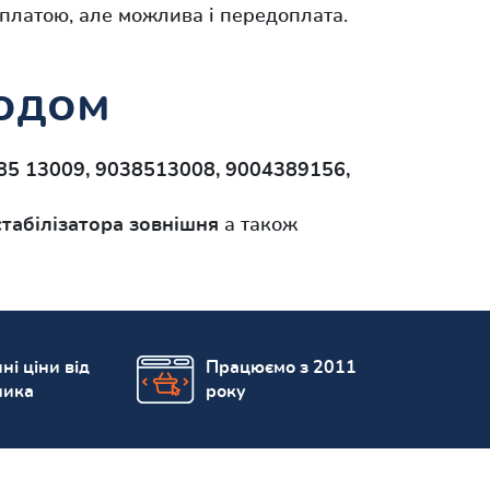
платою, але можлива і передоплата.
кодом
85 13009, 9038513008, 9004389156,
стабілізатора зовнішня
а також
ні ціни від
Працюємо з 2011
ника
року