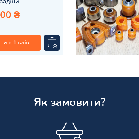
задній
.00 ₴
ти в 1 клік
Як замовити?