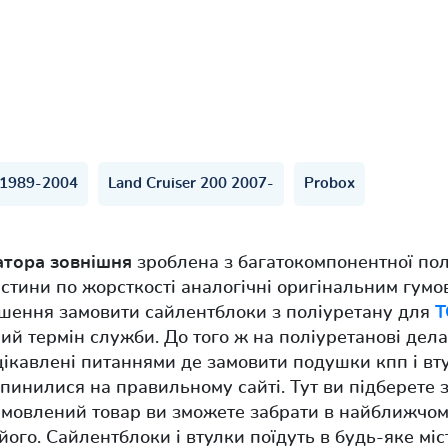
) 1989-2004
Land Cruiser 200 2007-
Probox
затора зовнішня
зроблена з багатокомпонентної по
стини по жорсткості аналогічні оригінальним гумо
шення замовити сайлентблоки з поліуретану для
T
лий термін служби. До того ж на поліуретанові дела
ацікавлені питаннями де замовити подушки кпп і в
опинилися на правильному сайті. Тут ви підберете
амовлений товар ви зможете забрати в найближчому
ого. Сайлентблоки і втулки поїдуть в будь-яке мі