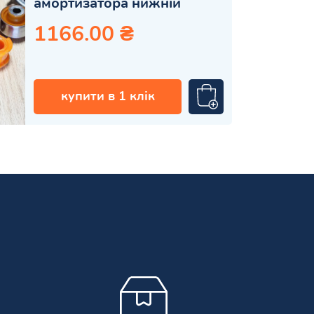
амортизатора нижній
1166.00 ₴
купити в 1 клік