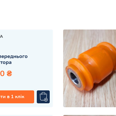
TA
переднього
атора
0 ₴
ти в 1 клік