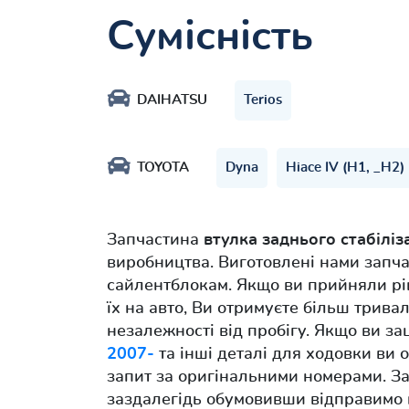
Сумісність
DAIHATSU
Terios
TOYOTA
Dyna
Hiace IV (H1, _H2
Запчастина
втулка заднього стабілі
виробництва. Виготовлені нами запча
сайлентблокам. Якщо ви прийняли рі
їх на авто, Ви отримуєте більш трива
незалежності від пробігу. Якщо ви з
2007-
та інші деталі для ходовки ви 
запит за оригінальними номерами. З
заздалегідь обумовивши відправимо й