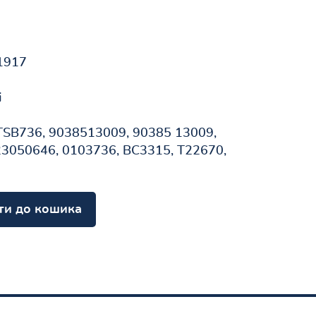
1917
і
TSB736, 9038513009, 90385 13009,
23050646, 0103736, BC3315, T22670,
ти до кошика