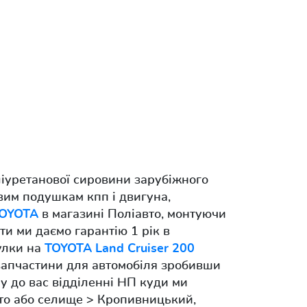
ліуретанової сировини зарубіжного
вим подушкам кпп і двигуна,
OYOTA
в магазині Поліавто, монтуючи
ти ми даємо гарантію 1 рік в
тулки на
TOYOTA Land Cruiser 200
 запчастини для автомобіля зробивши
 до вас відділенні НП куди ми
сто або селище > Кропивницький,