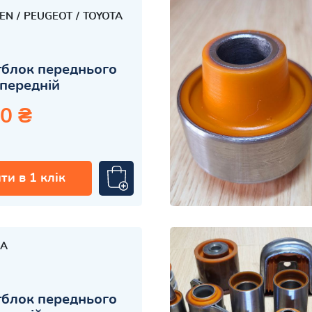
OEN
PEUGEOT
TOYOTA
блок переднього
передній
0 ₴
ти в 1 клік
A
блок переднього