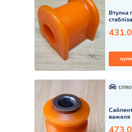
Втулка 
стабліз
431.0
купи
CITR
Сайлент
важеля 
473.0