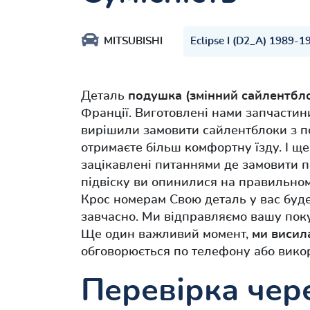
MITSUBISHI
Eclipse I (D2_A) 1989-1
Деталь
подушка (змінний сайлентбло
Франції. Виготовлені нами запчастин
вирішили замовити сайлентблоки з п
отримаєте більш комфортну їзду. І ще
зацікавлені питаннями де замовити п
підвіску ви опинилися на правильному
Крос номерам Свою деталь у вас буде
завчасно. Ми відправляємо вашу поку
Ще один важливий момент,
ми висил
обговорюється по телефону або вико
Перевірка чере