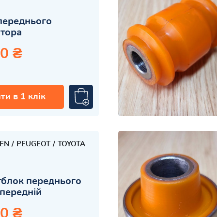
переднього
атора
0 ₴
ти в 1 клік
OEN
PEUGEOT
TOYOTA
блок переднього
передній
0 ₴