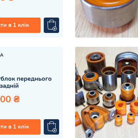
ти в 1 клік
A
блок переднього
задній
.00 ₴
ти в 1 клік