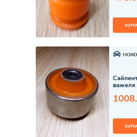
купи
HOND
Сайлент
важеля 
1008
купи