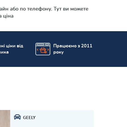
йн або по телефону. Тут ви можете
а ціна
ні ціни від
Працюємо з 2011
ника
року
GEELY