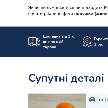
Якщо ви сумніваєтеся чи підходить
M
бачити реальне фото
подушки (змінн
Доставка від 1го
Гарант
дня по всій
1 рік
Україні
Супутні деталі
TOYO