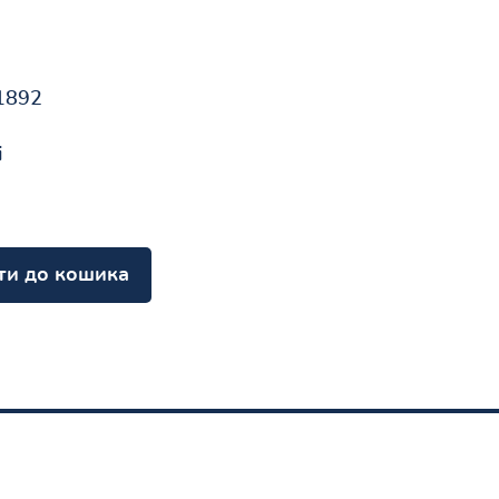
1892
і
ти до кошика