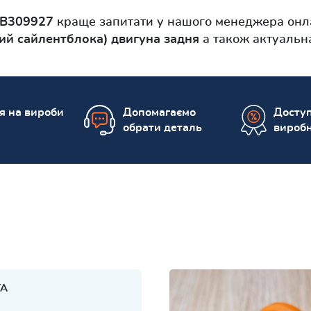
B309927
краще запитати у нашого менеджера онла
ий сайлентблока) двигуна задня
а також актуальн
ія на вироби
Допомагаємо
Доступ
обрати деталь
вироб
TA