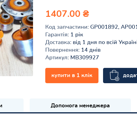
1407.00 ₴
Код запчастини:
GP001892, AP00
Гарантія:
1 рік
Доставка:
від 1 дня по всій Україн
Повернення:
14 днів
Артикул:
MB309927
дода
купити в 1 клік
и
Допомога менеджера