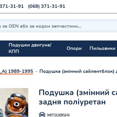
 371-31-91
(068) 371-31-91
Подушки двигуна/
Опори
Пильовики
КПП
D2_A) 1989-1995
Подушка (змінний сайлентблок) 
Подушка (змінний с
задня поліуретан
MITSUBISHI