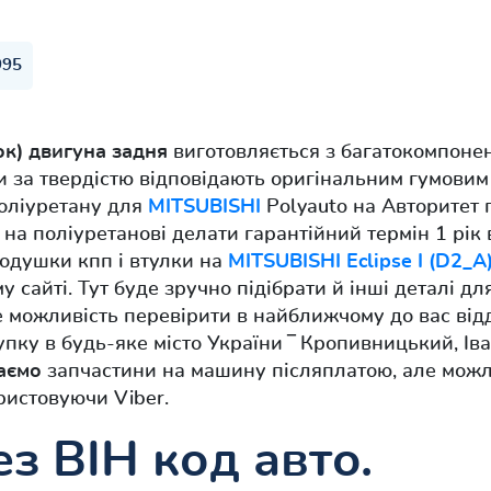
995
к) двигуна задня
виготовляється з багатокомпонен
и за твердістю відповідають оригінальним гумовим
оліуретану для
MITSUBISHI
Polyauto на Авторитет 
 на поліуретанові делати гарантійний термін 1 рік 
одушки кпп і втулки на
MITSUBISHI Eclipse I (D2_
 сайті. Тут буде зручно підібрати й інші деталі 
 можливість перевірити в найближчому до вас від
пку в будь-яке місто України ‾ Кропивницький, Іва
аємо
запчастини на машину післяплатою, але можл
ристовуючи Viber.
з ВІН код авто.