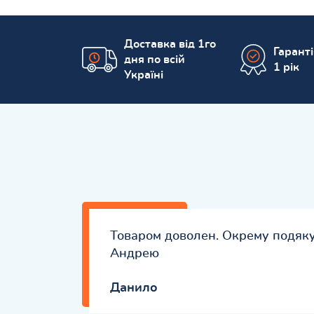
Доставка від 1го
Гарант
дня по всій
1 рік
Україні
Товаром доволен. Окрему подяк
Андрею
Данило