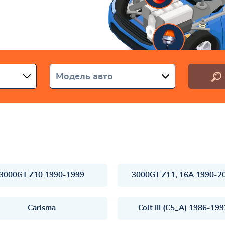
аїні
Модель авто
3000GT Z10 1990-1999
3000GT Z11, 16A 1990-2
Carisma
Colt III (C5_A) 1986-19