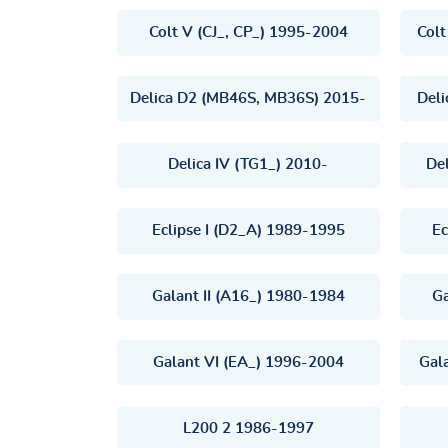
Colt V (CJ_, CP_) 1995-2004
Colt
Delica D2 (MB46S, MB36S) 2015-
Del
Delica IV (TG1_) 2010-
De
Eclipse I (D2_A) 1989-1995
Ec
Galant II (A16_) 1980-1984
Ga
Galant VI (EA_) 1996-2004
Gala
L200 2 1986-1997