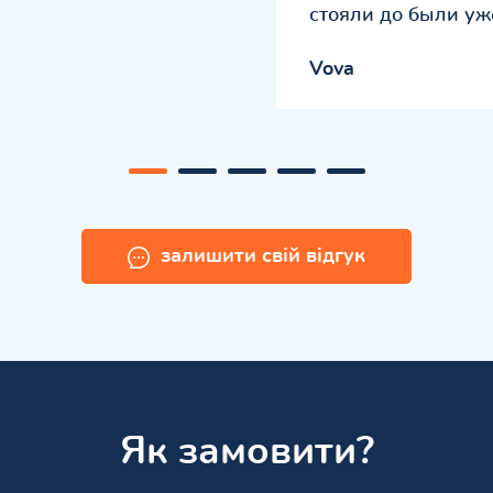
стояли до были уж
Vova
залишити свій відгук
Як замовити?