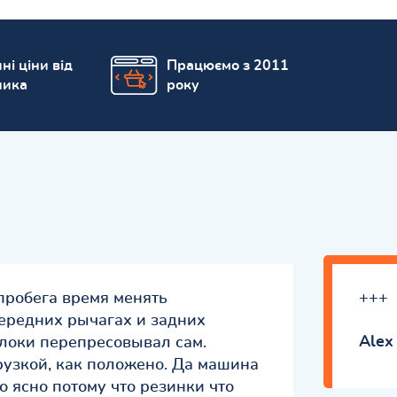
ні ціни від
Працюємо з 2011
ника
року
пробега время менять
+++
ередних рычагах и задних
Alex
локи перепресовывал сам.
рузкой, как положено. Да машина
то ясно потому что резинки что