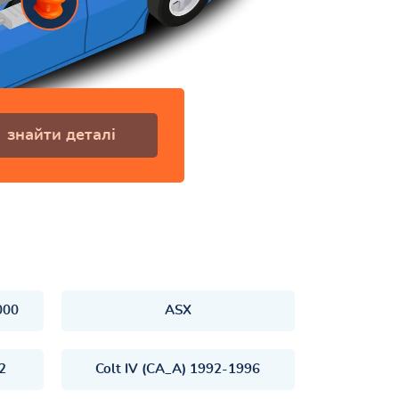
знайти деталі
000
ASX
92
Colt IV (CA_A) 1992-1996