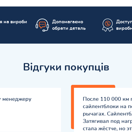
ія на вироби
Допомагаємо
Доступ
обрати деталь
вироб
Відгуки покупців
у менеджеру
После 110 000 км 
сайлентблоки на п
рычагах. Сайлентб
Затягивал под наг
стала жёстче, но э