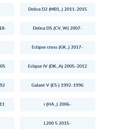
Delica D2 (MB1_) 2011-2015
18-
Delica D5 (CV_W) 2007-
Eclipse cross (GK_) 2017-
005
Eclipse IV (DK_A) 2005-2012
992
Galant V (E5 ) 1992-1996
11
i (HA_) 2006-
L200 5 2015-