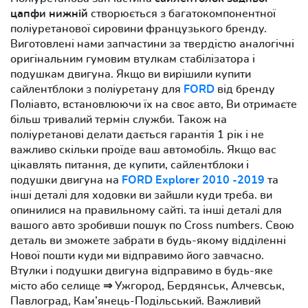
цапфи нижній
створюється з багатокомпонентної
поліуретанової сировини французького бренду.
Виготовлені нами запчастини за твердістю аналогічні
оригінальним гумовим втулкам стабілізатора і
подушкам двигуна. Якщо ви вирішили купити
сайлентблоки з поліуретану для
FORD
від бренду
Поліавто, встановлюючи їх на своє авто, Ви отримаєте
більш тривалий термін служби. Також на
поліуретанові делати дається гарантія 1 рік і не
важливо скільки проїде ваш автомобіль. Якщо вас
цікавлять питання, де купити, сайлентблоки і
подушки двигуна на
FORD Explorer 2010 -2019
та
інші деталі для ходовки ви зайшли куди треба. ви
опинилися на правильному сайті. та інші деталі для
вашого авто зробивши пошук по Cross numbers. Свою
деталь ви зможете забрати в будь-якому відділенні
Нової пошти куди ми відправимо його завчасно.
Втулки і подушки двигуна відправимо в будь-яке
місто або селище ⇒ Ужгород, Бердянськ, Алчевськ,
Павлоград, Кам’янець-Подільський. Важливий