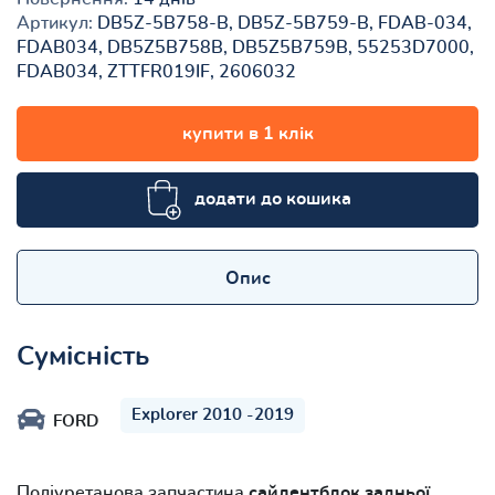
Артикул:
DB5Z-5B758-B, DB5Z-5B759-B, FDAB-034,
FDAB034, DB5Z5B758B, DB5Z5B759B, 55253D7000,
FDAB034, ZTTFR019IF, 2606032
купити в 1 клік
додати до кошика
Опис
Сумісність
Explorer 2010 -2019
FORD
Поліуретанова запчастина
сайлентблок задньої