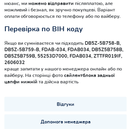
нюанс, ми
можемо відправити
післяплатою, але
можливий і безнал, як зручно покупцеві. Варіант
оплати обговорюється по телефону або по вайберу.
Перевірка по ВІН коду
Якщо ви сумніваєтеся чи підходить
DB5Z-5B758-B,
DB5Z-5B759-B, FDAB-034, FDAB034, DB5Z5B758B,
DB5Z5B759B, 55253D7000, FDAB034, ZTTFR019IF,
2606032
краще запитати у нашого менеджера онлайн або по
вайберу. На сторінці фото
сайлентблока задньої
цапфи нижній
та дійсна вартість
Відгуки
Допомога менеджера