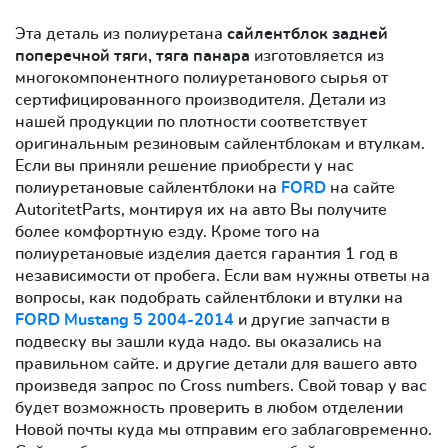
Эта деталь из полиуретана
сайлентблок задней
поперечной тяги, тяга панара
изготовляется из
многокомпонентного полиуретанового сырья от
сертифицированного производителя. Детали из
нашей продукции по плотности соответствует
оригинальным резиновым сайлентблокам и втулкам.
Если вы приняли решение приобрести у нас
полиуретановые сайлентблоки на
FORD
на сайте
AutoritetParts, монтируя их на авто Вы получите
более комфортную езду. Кроме того на
полиуретановые изделия дается гарантия 1 год в
независимости от пробега. Если вам нужны ответы на
вопросы, как подобрать сайлентблоки и втулки на
FORD Mustang 5 2004-2014
и другие запчасти в
подвеску вы зашли куда надо. вы оказались на
правильном сайте. и другие детали для вашего авто
произведя запрос по Cross numbers. Свой товар у вас
будет возможность проверить в любом отделении
Новой почты куда мы отправим его заблаговременно.