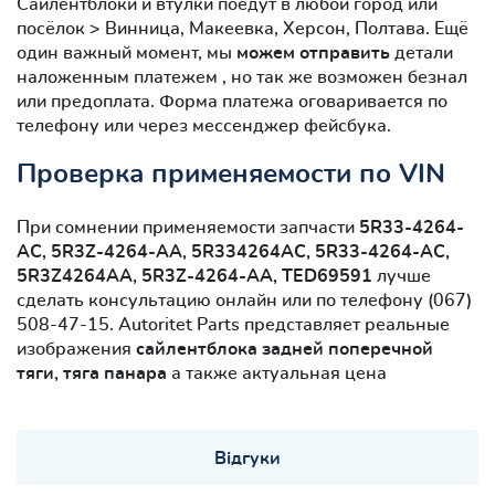
Сайлентблоки и втулки поедут в любой город или
посёлок > Винница, Макеевка, Херсон, Полтава. Ещё
один важный момент, мы
можем отправить
детали
наложенным платежем , но так же возможен безнал
или предоплата. Форма платежа оговаривается по
телефону или через мессенджер фейсбука.
Проверка применяемости по VIN
При сомнении применяемости запчасти
5R33-4264-
AC, 5R3Z-4264-AA, 5R334264AC, 5R33-4264-AC,
5R3Z4264AA, 5R3Z-4264-AA, TED69591
лучше
сделать консультацию онлайн или по телефону (067)
508-47-15. Autoritet Parts представляет реальные
изображения
сайлентблокa задней поперечной
тяги, тяга панара
а также актуальная цена
Відгуки