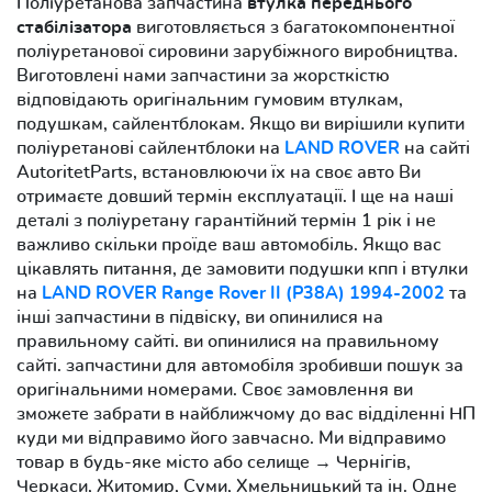
Поліуретанова запчастина
втулка переднього
стабілізатора
виготовляється з багатокомпонентної
поліуретанової сировини зарубіжного виробництва.
Виготовлені нами запчастини за жорсткістю
відповідають оригінальним гумовим втулкам,
подушкам, сайлентблокам. Якщо ви вирішили купити
поліуретанові сайлентблоки на
LAND ROVER
на сайті
AutoritetParts, встановлюючи їх на своє авто Ви
отримаєте довший термін експлуатації. І ще на наші
деталі з поліуретану гарантійний термін 1 рік і не
важливо скільки проїде ваш автомобіль. Якщо вас
цікавлять питання, де замовити подушки кпп і втулки
на
LAND ROVER Range Rover II (P38A) 1994-2002
та
інші запчастини в підвіску, ви опинилися на
правильному сайті. ви опинилися на правильному
сайті. запчастини для автомобіля зробивши пошук за
оригінальними номерами. Своє замовлення ви
зможете забрати в найближчому до вас відділенні НП
куди ми відправимо його завчасно. Ми відправимо
товар в будь-яке місто або селище → Чернігів,
Черкаси, Житомир, Суми, Хмельницький та ін. Одне