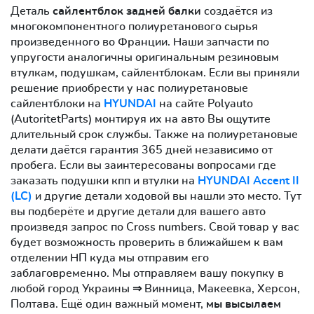
Деталь
сайлентблок задней балки
создаётся из
многокомпонентного полиуретанового сырья
произведенного во Франции. Наши запчасти по
упругости аналогичны оригинальным резиновым
втулкам, подушкам, сайлентблокам. Если вы приняли
решение приобрести у нас полиуретановые
сайлентблоки на
HYUNDAI
на сайте Polyauto
(AutoritetParts) монтируя их на авто Вы ощутите
длительный срок службы. Также на полиуретановые
делати даётся гарантия 365 дней независимо от
пробега. Если вы заинтересованы вопросами где
заказать подушки кпп и втулки на
HYUNDAI Accent II
(LC)
и другие детали ходовой вы нашли это место. Тут
вы подберёте и другие детали для вашего авто
произведя запрос по Cross numbers. Свой товар у вас
будет возможность проверить в ближайшем к вам
отделении НП куда мы отправим его
заблаговременно. Мы отправляем вашу покупку в
любой город Украины ⇒ Винница, Макеевка, Херсон,
Полтава. Ещё один важный момент,
мы высылаем