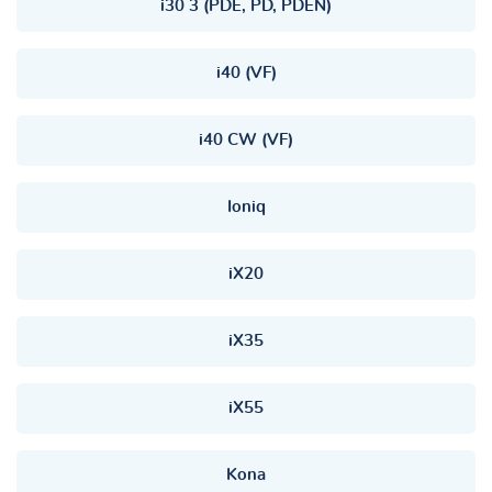
i30 3 (PDE, PD, PDEN)
i40 (VF)
i40 CW (VF)
Ioniq
iX20
iX35
iX55
Kona