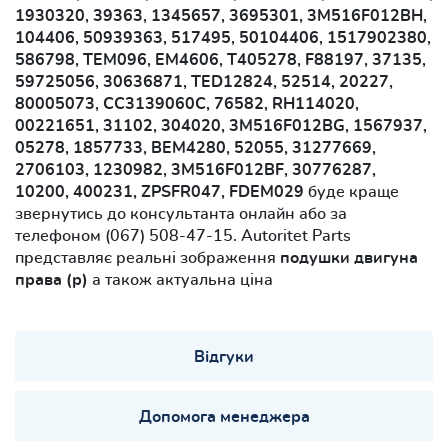
1930320, 39363, 1345657, 3695301, 3M516F012BH,
104406, 50939363, 517495, 50104406, 1517902380,
586798, TEM096, EM4606, T405278, F88197, 37135,
59725056, 30636871, TED12824, 52514, 20227,
80005073, CC3139060C, 76582, RH114020,
00221651, 31102, 304020, 3M516F012BG, 1567937,
05278, 1857733, BEM4280, 52055, 31277669,
2706103, 1230982, 3M516F012BF, 30776287,
10200, 400231, ZPSFR047, FDEM029
буде краще
звернутись до консультанта онлайн або за
телефоном (067) 508-47-15. Autoritet Parts
представляє реальні зображення
подушки двигуна
права (р)
а також актуальна ціна
Відгуки
Допомога менеджера