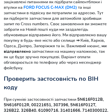
зацікавлені питаннями як підібрати сайлентблоки і
втулки на
FORD FOCUS C-MAX (DM2)
та інші
запчастини в підвіску ви потрапили за адресою. Тут
ви підберете запчастини для автомобіля зробивши
запит по Cross numbers. Своє замовлення ви зможете
забрати на Новій пошті куди ми заздалегідь
обумовивши відправимо його. Ми відправляємо вашу
покупку в будь-яке місто або селище ⇒ Київ, Харків,
Одеса, Дніпро, Запоріжжя та ін. Важливий нюанс,
ми
відправляємо
запчастини на машину наложкою, так
як це буде зручно покупцеві. Варіант оплати
обговорюється по телефону або через месенджер
фейсбуку.
Проверить застосовність по ВІН
коду
При сумніві застосовності запчастини
5N616F012B,
5N616F012R, 00221651, 307396, 5N616F012T,
326B22, 326B40, 61090716, 31401666, 7140300022,