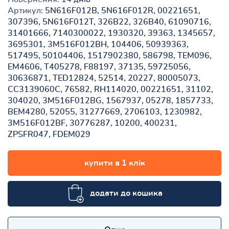
Артикул:
5N616F012B, 5N616F012R, 00221651,
307396, 5N616F012T, 326B22, 326B40, 61090716,
31401666, 7140300022, 1930320, 39363, 1345657,
3695301, 3M516F012BH, 104406, 50939363,
517495, 50104406, 1517902380, 586798, TEM096,
EM4606, T405278, F88197, 37135, 59725056,
30636871, TED12824, 52514, 20227, 80005073,
CC3139060C, 76582, RH114020, 00221651, 31102,
304020, 3M516F012BG, 1567937, 05278, 1857733,
BEM4280, 52055, 31277669, 2706103, 1230982,
3M516F012BF, 30776287, 10200, 400231,
ZPSFR047, FDEM029
купити в 1 клік
додати до кошика