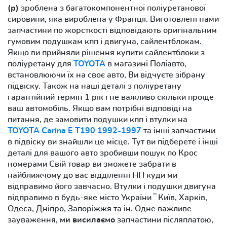
(р)
зроблена з багатокомпонентної поліуретанової
сировини, яка вироблена у Франції. Виготовлені нами
запчастини по жорсткості відповідають оригінальним
гумовим подушкам кпп і двигуна, сайлентблокам.
Якщо ви прийняли рішення купити сайлентблоки з
поліуретану для
TOYOTA
в магазині Поліавто,
встановлюючи їх на своє авто, Ви відчуєте зібрану
підвіску. Також на наші деталі з поліуретану
гарантійний термін 1 рік і не важливо скільки проїде
ваш автомобіль. Якщо вам потрібні відповіді на
питання, де замовити подушки кпп і втулки на
TOYOTA Carina E T190 1992-1997
та інші запчастини
в підвіску ви знайшли це місце. Тут ви підберете і інші
деталі для вашого авто зробивши пошук по Крос
номерами Свій товар ви зможете забрати в
найближчому до вас відділенні НП куди ми
відправимо його завчасно. Втулки і подушки двигуна
відправимо в будь-яке місто України ‾ Київ, Харків,
Одеса, Дніпро, Запоріжжя та ін. Одне важливе
зауваження,
ми висилаємо
запчастини післяплатою,