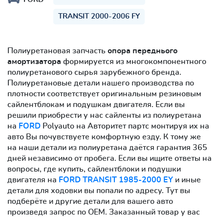
TRANSIT 2000-2006 FY
Полиуретановая запчасть
опора переднього
амортизатора
формируется из многокомпонентного
полиуретанового сырья зарубежного бренда.
Полиуретановые детали нашего производства по
плотности соответствует оригинальным резиновым
сайлентблокам и подушкам двигателя. Если вы
решили приобрести у нас сайленты из полиуретана
на
FORD
Polyauto на Авторитет партс монтируя их на
авто Вы почувствуете комфортную езду. К тому же
на наши детали из полиуретана даётся гарантия 365
дней независимо от пробега. Если вы ищите ответы на
вопросы, где купить, сайлентблоки и подушки
двигателя на
FORD TRANSIT 1985-2000 EY
и иные
детали для ходовки вы попали по адресу. Тут вы
подберёте и другие детали для вашего авто
произведя запрос по OEM. Заказанный товар у вас