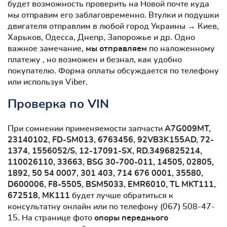
будет возможность проверить на Новой почте куда
мы отправим его заблаговременно. Втулки и подушки
двигателя отправлим в любой город Украины → Киев,
Харьков, Одесса, Днепр, Запорожье и др. Одно
важное замечание,
мы отправляем
по наложенному
платежу , но возможен и безнал, как удобно
покупателю. Форма оплаты обсуждается по телефону
или используя Viber.
Проверка по VIN
При сомнении применяемости запчасти
A7G009MT,
23140102, FD-SM013, 6763456, 92VB3K155AD, 72-
1374, 1556052/S, 12-17091-SX, RD.3496825214,
110026110, 33663, BSG 30-700-011, 14505, 02805,
1892, 50 54 0007, 301 403, 714 676 0001, 35580,
D600006, F8-5505, BSM5033, EMR6010, TL MKT111,
672518, MK111
будет лучше обратиться к
консультатну онлайн или по телефону (067) 508-47-
15. На странице фото
опоры переднього