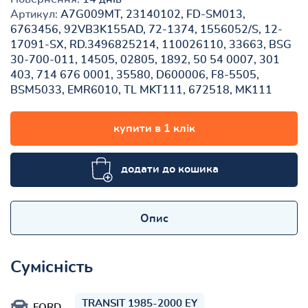
Артикул:
A7G009MT, 23140102, FD-SM013,
6763456, 92VB3K155AD, 72-1374, 1556052/S, 12-
17091-SX, RD.3496825214, 110026110, 33663, BSG
30-700-011, 14505, 02805, 1892, 50 54 0007, 301
403, 714 676 0001, 35580, D600006, F8-5505,
BSM5033, EMR6010, TL MKT111, 672518, MK111
купити в 1 клік
додати до кошика
Опис
Сумісність
TRANSIT 1985-2000 EY
FORD