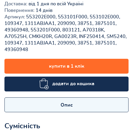
Доставка:
від 1 дня по всій Україні
Повернення:
14 днів
Артикул:
553202E000, 553101F000, 553102E000,
109347, 1311ABJAA1, 209090, 38751, 3875101,
49360948, 553201F000, 803121, A70318K,
A70525H, CMKH20R, GA0023R, INF250414, SM5240,
109347, 1311ABJAA1, 209090, 38751, 3875101,
49360948
купити в 1 клік
додати до кошика
Опис
Сумісність