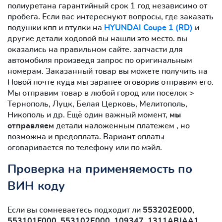
полиуретана гарантийный срок 1 год независимо от
пробега. Если вас интереснуют вопросы, где заказать
подушки кпп и втулки на
HYUNDAI Coupe 1 (RD)
и
другие детали ходовой вы нашли это место. вы
оказались на правильном сайте. запчасти для
автомобиля произведя запрос по оригинальным
номерам. Заказанный товар вы можете получить на
Новой почте куда мы заранее оговорив отправим его.
Мы отправим товар в любой город или посёлок >
Тернополь, Луцк, Белая Церковь, Мелитополь,
Никополь и др. Ещё один важный момент,
мы
отправляем
детали наложенным платежем , но
возможна и предоплата. Вариант оплаты
оговаривается по телефону или по мэйл.
Проверка на применяемость по
ВИН коду
Если вы сомневаетесь подходит ли
553202E000,
553101F000, 553102E000, 109347, 1311ABJAA1,