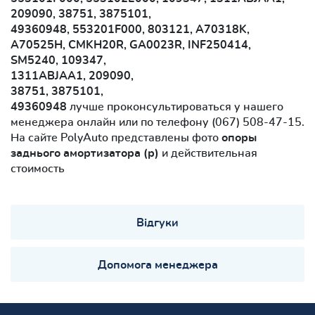
209090, 38751, 3875101,
49360948, 553201F000, 803121, A70318K,
A70525H, CMKH20R, GA0023R, INF250414,
SM5240, 109347,
1311ABJAA1, 209090,
38751, 3875101,
49360948
лучше проконсультироваться у нашего
менеджера онлайн или по телефону (067) 508-47-15.
На сайте PolyAuto представлены фото
опоры
заднього амортизатора (р)
и действительная
стоимость
Відгуки
Допомога менеджера