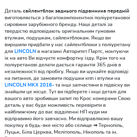
Деталь
сайлентблок заднього підрамника передній
виготовляється з багатокомпонентної поліуретанової
сировини зарубіжного бренду. Наші деталі за
твердістю відповідають оригінальним гумовим
втулкам, подушкам, сайлентблокам. Якщо ви
вирішили придбати у нас сайлентблоки з поліуретану
для
LINCOLN
в магазині Авторитет Партс, монтуючи
їх на авто Ви відчуєте комфортну їзду. Крім того на
поліуретанові делати дається гарантія 365 днів в
незалежності від пробігу. Якщо ви шукайте відповіді
на питання, де замовити подушки кпп і втулки на
LINCOLN MKX 2016-
та інші запчастини в підвіску ви
знайшли це місце. Тут ви підберете і інші деталі для
вашого авто зробивши запит по Крос номерами Свою
деталь у вас буде можливість перевірити в
найближчому до вас відділенні НП куди ми
відправимо його завчасно. Ми відправляємо вашу
покупку в будь-яке місто або селище ⇒ Тернопіль,
Луцьк, Біла Церква, Мелітополь, Нікополь та ін.