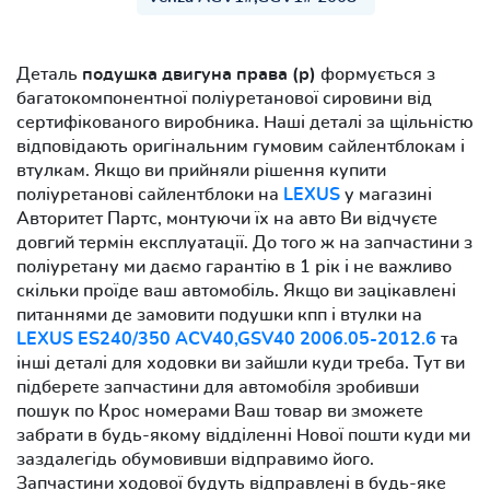
Деталь
подушка двигуна права (р)
формується з
багатокомпонентної поліуретанової сировини від
сертифікованого виробника. Наші деталі за щільністю
відповідають оригінальним гумовим сайлентблокам і
втулкам. Якщо ви прийняли рішення купити
поліуретанові сайлентблоки на
LEXUS
у магазині
Авторитет Партс, монтуючи їх на авто Ви відчуєте
довгий термін експлуатації. До того ж на запчастини з
поліуретану ми даємо гарантію в 1 рік і не важливо
скільки проїде ваш автомобіль. Якщо ви зацікавлені
питаннями де замовити подушки кпп і втулки на
LEXUS ES240/350 ACV40,GSV40 2006.05-2012.6
та
інші деталі для ходовки ви зайшли куди треба. Тут ви
підберете запчастини для автомобіля зробивши
пошук по Крос номерами Ваш товар ви зможете
забрати в будь-якому відділенні Нової пошти куди ми
заздалегідь обумовивши відправимо його.
Запчастини ходової будуть відправлені в будь-яке