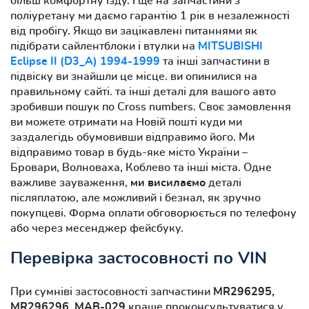
більш комфортну їзду. І ще на запчастини з
поліуретану ми даємо гарантію 1 рік в незалежності
від пробігу. Якщо ви зацікавлені питаннями як
підібрати сайлентблоки і втулки на
MITSUBISHI
Eclipse II (D3_A) 1994-1999
та інші запчастини в
підвіску ви знайшли це місце. ви опинилися на
правильному сайті. та інші деталі для вашого авто
зробивши пошук по Cross numbers. Своє замовлення
ви можете отримати на Новій пошті куди ми
заздалегідь обумовивши відправимо його. Ми
відправимо товар в будь-яке місто України –
Бровари, Волноваха, Коблево та інші міста. Одне
важливе зауваження,
ми висилаємо
деталі
післяплатою, але можливий і безнал, як зручно
покупцеві. Форма оплати обговорюється по телефону
або через месенджер фейсбуку.
Перевірка застосовності по VIN
При сумніві застосовності запчастини
MR296295,
MR296296, MAB-029
краще проконсультуватися у