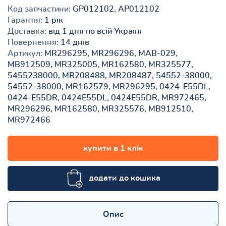
Код запчастини:
GP012102, AP012102
Гарантія:
1 рік
Доставка:
від 1 дня по всій Україні
Повернення:
14 днів
Артикул:
MR296295, MR296296, MAB-029,
MB912509, MR325005, MR162580, MR325577,
5455238000, MR208488, MR208487, 54552-38000,
54552-38000, MR162579, MR296295, 0424-E55DL,
0424-E55DR, 0424E55DL, 0424E55DR, MR972465,
MR296296, MR162580, MR325576, MB912510,
MR972466
купити в 1 клік
додати до кошика
Опис