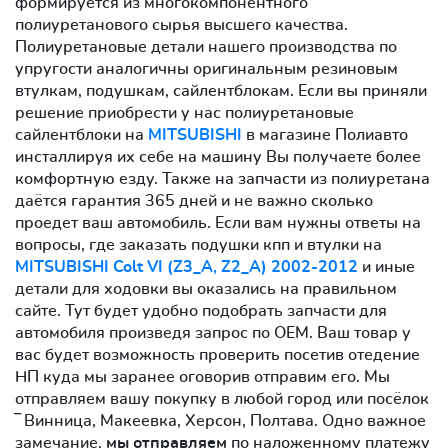
формируется из многокомпонентного
полиуретанового сырья высшего качества.
Полиуретановые детали нашего производства по
упругости аналогичны оригинальным резиновым
втулкам, подушкам, сайлентблокам. Если вы приняли
решение приобрести у нас полиуретановые
сайлентблоки на
MITSUBISHI
в магазине Полиавто
инсталлируя их себе на машину Вы получаете более
комфортную езду. Также на запчасти из полиуретана
даётся гарантия 365 дней и не важно сколько
проедет ваш автомобиль. Если вам нужны ответы на
вопросы, где заказать подушки кпп и втулки на
MITSUBISHI Colt VI (Z3_A, Z2_A) 2002-2012
и иные
детали для ходовки вы оказались на правильном
сайте. Тут будет удобно подобрать запчасти для
автомобиля произведя запрос по OEM. Ваш товар у
вас будет возможность проверить посетив отедение
НП куда мы заранее оговорив отправим его. Мы
отправляем вашу покупку в любой город или посёлок
‾ Винница, Макеевка, Херсон, Полтава. Одно важное
замечание,
мы отправляем
по наложенному платежу