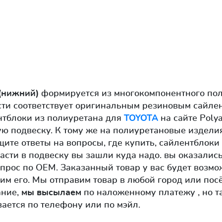
 (нижний)
формируется из многокомпонентного пол
сти соответствует оригинальным резиновым сайле
нтблоки из полиуретана для
TOYOTA
на сайте Polya
ю подвеску. К тому же на полиуретановые изделия
щите ответы на вопросы, где купить, сайлентблок
асти в подвеску вы зашли куда надо. вы оказались
апрос по OEM. Заказанный товар у вас будет возмо
им его. Мы отправим товар в любой город или пос
ание,
мы высылаем
по наложенному платежу , но т
ается по телефону или по мэйл.