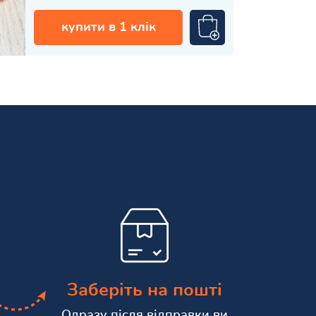
купити в 1 клік
Заберіть на пошті
Одразу після відправки ви