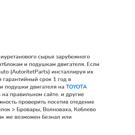
иуретанового сырья зарубежного
нтблокам и подушкам двигателя. Если
uto (AutoritetParts) инсталлируя их
 гарантийный срок 1 год в
и и подушки двигателя на
TOYOTA
 на правильном сайте. и другие
жность проверить посетив отедение
ёлок > Бровары, Волноваха, Коблево
ак же возможен безнал или