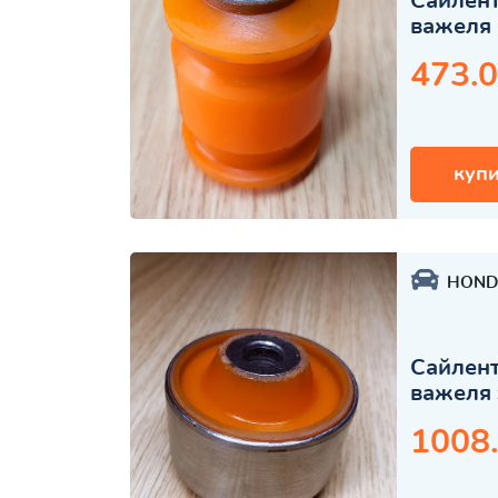
Сайлент
важеля 
473.0
купи
HOND
Сайлент
важеля 
1008