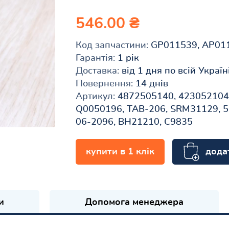
546.00 ₴
Код запчастини:
GP011539, AP01
Гарантія:
1 рік
Доставка:
від 1 дня по всій Україн
Повернення:
14 днів
Артикул:
4872505140, 4230521040
Q0050196, TAB-206, SRM31129, 51
06-2096, BH21210, C9835
дода
купити в 1 клік
и
Допомога менеджера