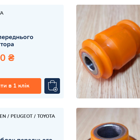
TA
переднього
атора
0 ₴
ти в 1 клік
OEN
PEUGEOT
TOYOTA