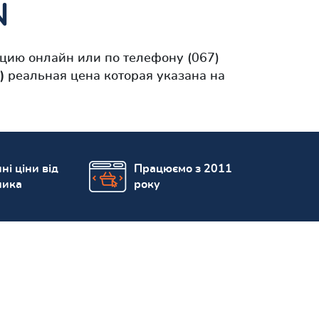
N
цию онлайн или по телефону (067)
)
реальная цена которая указана на
ні ціни від
Працюємо з 2011
ника
року