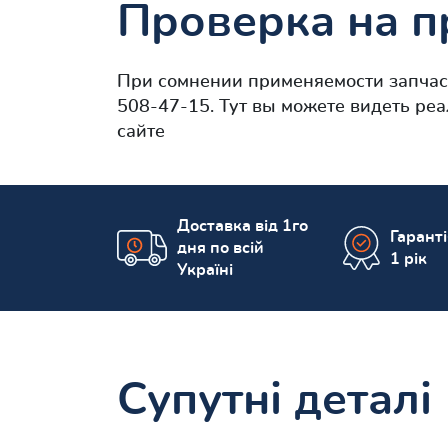
Проверка на п
При сомнении применяемости запча
508-47-15. Тут вы можете видеть ре
сайте
Доставка від 1го
Гарант
дня по всій
1 рік
Україні
Супутні деталі