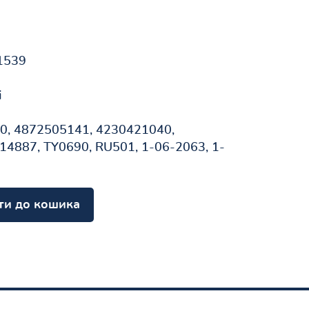
1539
і
, 4872505141, 4230421040,
4887, TY0690, RU501, 1-06-2063, 1-
ти до кошика