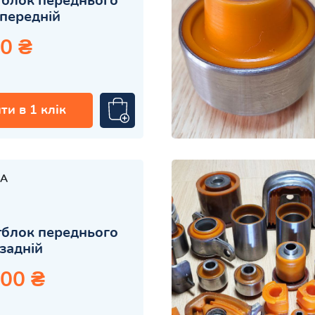
блок переднього
передній
0 ₴
ти в 1 клік
A
блок переднього
задній
.00 ₴