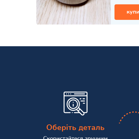
купи
Оберіть деталь
Скористайтеся зручним