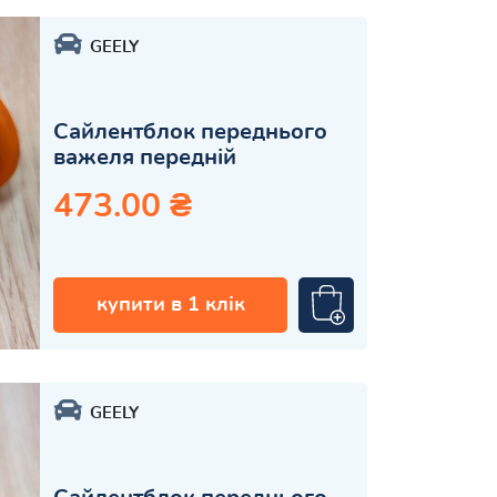
GEELY
Сайлентблок переднього
важеля передній
473.00 ₴
купити в 1 клік
GEELY