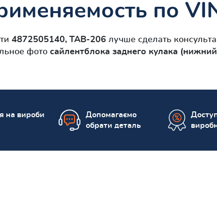
рименяемость по VI
сти
4872505140, TAB-206
лучше сделать консульта
альное фото
сайлентблокa заднего кулака (нижний
ія на вироби
Допомагаємо
Доступ
обрати деталь
вироб