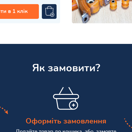
ти в 1 клік
Як замовити?
Оформіть замовлення
Додайте товар до кошика, або, замовте