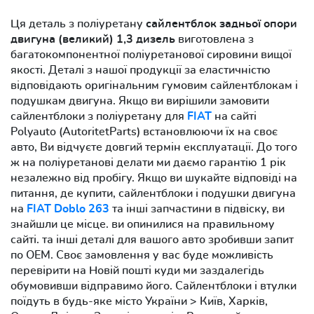
Ця деталь з поліуретану
сайлентблок задньої опори
двигуна (великий) 1,3 дизель
виготовлена з
багатокомпонентної поліуретанової сировини вищої
якості. Деталі з нашої продукції за еластичністю
відповідають оригінальним гумовим сайлентблокам і
подушкам двигуна. Якщо ви вирішили замовити
сайлентблоки з поліуретану для
FIAT
на сайті
Polyauto (AutoritetParts) встановлюючи їх на своє
авто, Ви відчуєте довгий термін експлуатації. До того
ж на поліуретанові делати ми даємо гарантію 1 рік
незалежно від пробігу. Якщо ви шукайте відповіді на
питання, де купити, сайлентблоки і подушки двигуна
на
FIAT Doblo 263
та інші запчастини в підвіску, ви
знайшли це місце. ви опинилися на правильному
сайті. та інші деталі для вашого авто зробивши запит
по OEM. Своє замовлення у вас буде можливість
перевірити на Новій пошті куди ми заздалегідь
обумовивши відправимо його. Сайлентблоки і втулки
поїдуть в будь-яке місто України > Київ, Харків,