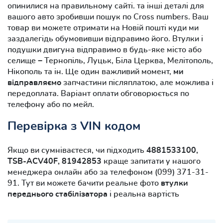
опинилися на правильному сайті. та інші деталі для
вашого авто зробивши пошук по Cross numbers. Ваш
товар ви можете отримати на Новій пошті куди ми
заздалегідь обумовивши відправимо його. Втулки і
подушки двигуна відправимо в будь-яке місто або
селище − Тернопіль, Луцьк, Біла Церква, Мелітополь,
Нікополь та ін. Ще один важливий момент,
ми
відправляємо
запчастини післяплатою, але можлива і
передоплата. Варіант оплати обговорюється по
телефону або по мейл.
Перевірка з VIN кодом
Якщо ви сумніваєтеся, чи підходить
4881533100,
TSB-ACV40F, 81942853
краще запитати у нашого
менеджера онлайн або за телефоном (099) 371-31-
91. Тут ви можете бачити реальне фото
втулки
переднього стабілізатора
і реальна вартість