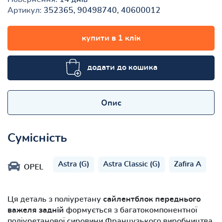
Артикул:
352365, 90498740, 40600012
купити в 1 клік
додати до кошика
Опис
Сумісність
Astra (G)
Astra Classic (G)
Zafira A
OPEL
Ця деталь з поліуретану
сайлентблок переднього
важеля задній
формується з багатокомпонентної
поліуретанової сировини Французького виробництва.