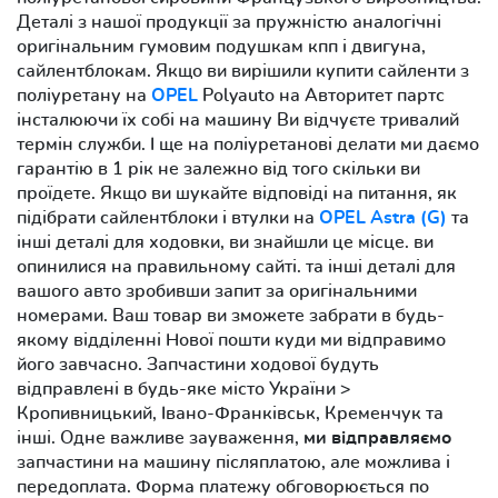
Деталі з нашої продукції за пружністю аналогічні
оригінальним гумовим подушкам кпп і двигуна,
сайлентблокам. Якщо ви вирішили купити сайленти з
поліуретану на
OPEL
Polyauto на Авторитет партс
інсталюючи їх собі на машину Ви відчуєте тривалий
термін служби. І ще на поліуретанові делати ми даємо
гарантію в 1 рік не залежно від того скільки ви
проїдете. Якщо ви шукайте відповіді на питання, як
підібрати сайлентблоки і втулки на
OPEL Astra (G)
та
інші деталі для ходовки, ви знайшли це місце. ви
опинилися на правильному сайті. та інші деталі для
вашого авто зробивши запит за оригінальними
номерами. Ваш товар ви зможете забрати в будь-
якому відділенні Нової пошти куди ми відправимо
його завчасно. Запчастини ходової будуть
відправлені в будь-яке місто України >
Кропивницький, Івано-Франківськ, Кременчук та
інші. Одне важливе зауваження,
ми відправляємо
запчастини на машину післяплатою, але можлива і
передоплата. Форма платежу обговорюється по