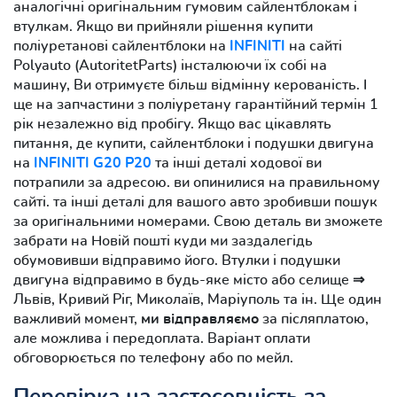
аналогічні оригінальним гумовим сайлентблокам і
втулкам. Якщо ви прийняли рішення купити
поліуретанові сайлентблоки на
INFINITI
на сайті
Polyauto (AutoritetParts) інсталюючи їх собі на
машину, Ви отримуєте більш відмінну керованість. І
ще на запчастини з поліуретану гарантійний термін 1
рік незалежно від пробігу. Якщо вас цікавлять
питання, де купити, сайлентблоки і подушки двигуна
на
INFINITI G20 P20
та інші деталі ходової ви
потрапили за адресою. ви опинилися на правильному
сайті. та інші деталі для вашого авто зробивши пошук
за оригінальними номерами. Свою деталь ви зможете
забрати на Новій пошті куди ми заздалегідь
обумовивши відправимо його. Втулки і подушки
двигуна відправимо в будь-яке місто або селище ⇒
Львів, Кривий Ріг, Миколаїв, Маріуполь та ін. Ще один
важливий момент,
ми відправляємо
за післяплатою,
але можлива і передоплата. Варіант оплати
обговорюється по телефону або по мейл.
Перевірка на застосовність за