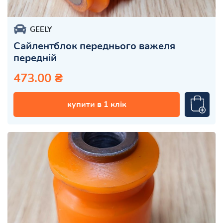
GEELY
Сайлентблок переднього важеля
передній
473.00 ₴
купити в 1 клік