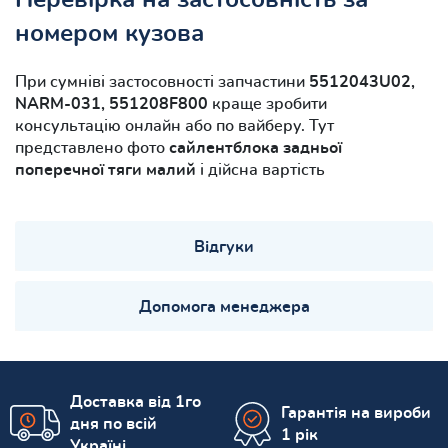
номером кузова
При сумніві застосовності запчастини
5512043U02,
NARM-031, 551208F800
краще зробити
консультацію онлайн або по вайберу. Тут
представлено фото
сайлентблока задньої
поперечної тяги малий
і дійсна вартість
Відгуки
Допомога менеджера
Доставка від 1го
Гарантія на вироби
дня по всій
1 рік
Україні