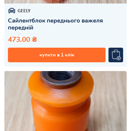
GEELY
Сайлентблок переднього важеля
передній
473.00 ₴
купити в 1 клік