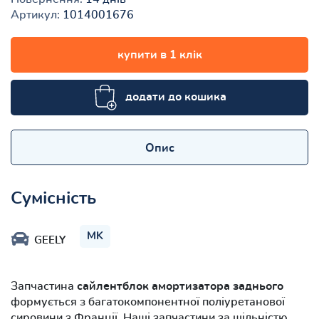
Артикул:
1014001676
купити в 1 клік
додати до кошика
Опис
Сумісність
MK
GEELY
Запчастина
сайлентблок амортизатора заднього
формується з багатокомпонентної поліуретанової
сировини з Франції. Наші запчастини за щільністю