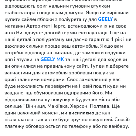
відповідають оригінальним гумовим втулкам
стабілізатора і подушкам двигуна. Якщо ви вирішили
купити сайлентблоки з поліуретану для
GEELY
в
магазині Авторитет Партс, встановлюючи їх на своє
авто Ви відчуєте довгий термін експлуатації. І ще на
наші деталі з поліуретану ми даємо гарантію 1 рік і не
важливо скільки проїде ваш автомобіль. Якщо вам
потрібні відповіді на питання, де замовити подушки
кпп і втулки на
GEELY MK
та інші деталі для ходовки
ви опинилися на правильному сайті. Тут ви підберете
запчастини для автомобіля зробивши пошук за
оригінальними номерами. Своє замовлення у вас
буде можливість перевірити на Новій пошті куди ми
заздалегідь обумовивши відправимо його. Ми
відправляємо вашу покупку в будь-яке місто або
селище ‾ Вінниця, Макіївка, Херсон, Полтава. Ще
один важливий момент,
ми висилаємо
деталі
післяплатою, так як це буде зручно покупцеві. Спосіб
платежу обговорюється по телефону або по вайберу.