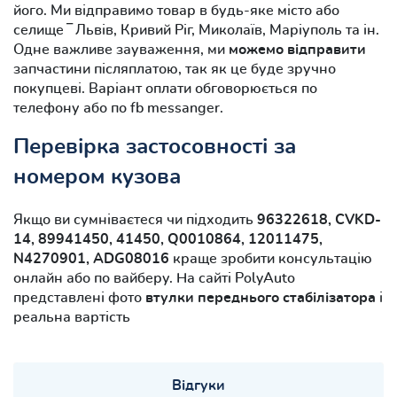
його. Ми відправимо товар в будь-яке місто або
селище ‾ Львів, Кривий Ріг, Миколаїв, Маріуполь та ін.
Одне важливе зауваження, ми
можемо відправити
запчастини післяплатою, так як це буде зручно
покупцеві. Варіант оплати обговорюється по
телефону або по fb messanger.
Перевірка застосовності за
номером кузова
Якщо ви сумніваєтеся чи підходить
96322618, CVKD-
14, 89941450, 41450, Q0010864, 12011475,
N4270901, ADG08016
краще зробити консультацію
онлайн або по вайберу. На сайті PolyAuto
представлені фото
втулки переднього стабілізатора
і
реальна вартість
Відгуки