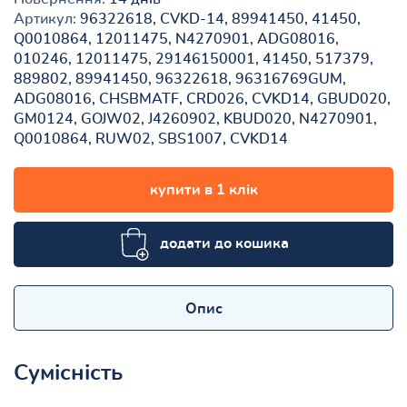
Артикул:
96322618, CVKD-14, 89941450, 41450,
Q0010864, 12011475, N4270901, ADG08016,
010246, 12011475, 29146150001, 41450, 517379,
889802, 89941450, 96322618, 96316769GUM,
ADG08016, CHSBMATF, CRD026, CVKD14, GBUD020,
GM0124, GOJW02, J4260902, KBUD020, N4270901,
Q0010864, RUW02, SBS1007, CVKD14
купити в 1 клік
додати до кошика
Опис
Сумісність