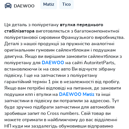
Matiz
Tico
DAEWOO
Ця деталь з поліуретану
втулка переднього
стабілізатора
виготовляється з багатокомпонентної
поліуретанової сировини Французького виробництва.
Деталі з нашої продукції за пружністю аналогічні
оригінальним гумовим сайлентблокам і подушкам
двигуна. Якщо ви вирішили замовити сайлентблоки з
поліуретану для
DAEWOO
на сайті AutoritetParts,
встановлюючи їх на своє авто Ви відчуєте зібрану
підвіску. І ще на запчастини з поліуретану
гарантійний термін 1 рік в незалежності від пробігу.
Якщо вам потрібні відповіді на питання, де замовити
подушки кпп і втулки на
DAEWOO Matiz
та інші
запчастини в підвіску ви потрапили за адресою. Тут
буде зручно підібрати запчастини для автомобіля
зробивши запит по Cross numbers. Свій товар ви
можете отримати в найближчому до вас відділенні
НП куди ми заздалегідь обумовивши відправимо