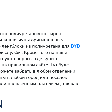
ого полиуретанового сырья
ти аналогичны оригинальным
айлентблоки из полиуретана для
BYD
ок службы. Кроме того на наши
снуют вопросы, где купить,
 на правильном сайте. Тут будет
можете забрать в любом отделении
ны в любой город или посёлок –
ли наложенным платежем , так как
N