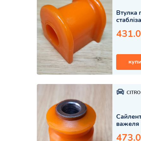
Втулка 
стабліз
431.0
купи
CITR
Сайлент
важеля 
473.0