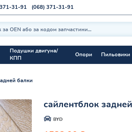
 371-31-91
(068) 371-31-91
Подушки двигуна/
Опори
Пильовики
КПП
задней балки
сайлентблок задней
BYD