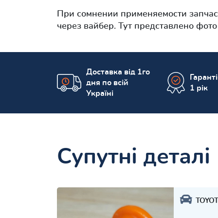
При сомнении применяемости запча
через вайбер. Тут представлено фот
Доставка від 1го
Гарант
дня по всій
1 рік
Україні
Супутні деталі
TOYO