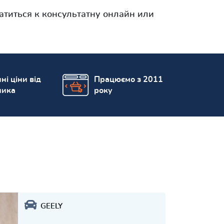
атиться к консультатну онлайн или
ні ціни від
Працюємо з 2011
ника
року
GEELY