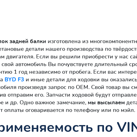
лок задней балки
изготовлена из многокомпонентн
етановые детали нашего производства по твёрдос
м двигателя. Если вы решили приобрести у нас с
а свой автомобиль Вы почувствуете длительный ср
тию 1 год независимо от пробега. Если вас интере
на
BYD F3
и иные детали для ходовки вы оказались
мобиля произведя запрос по OEM. Свой товар вы с
ив отправим его. Запчасти ходовой будут отправле
ое и др. Одно важное замечание,
мы высылаем
дета
т оплаты оговаривается по телефону или по мэйл.
рименяемость по VI