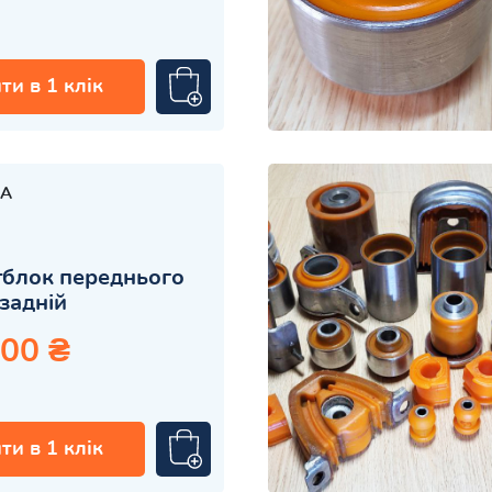
ти в 1 клік
A
блок переднього
задній
.00 ₴
ти в 1 клік