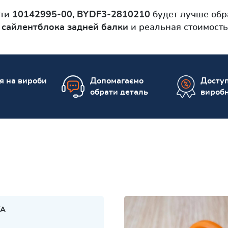
сти
10142995-00, BYDF3-2810210
будет лучше обр
о
сайлентблокa задней балки
и реальная стоимость
ія на вироби
Допомагаємо
Доступ
обрати деталь
вироб
TA