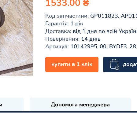
1533.00 ₴
Код запчастини:
GP011823, AP01
Гарантія:
1 рік
Доставка:
від 1 дня по всій Україн
Повернення:
14 днів
Артикул:
10142995-00, BYDF3-28
дода
купити в 1 клік
и
Допомога менеджера