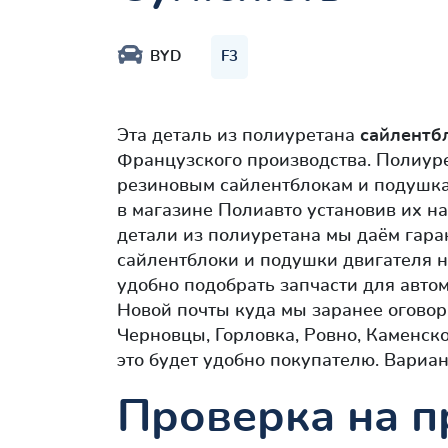
BYD
F3
Эта деталь из полиуретана
сайлентб
Французского производства. Полиур
резиновым сайлентблокам и подушка
в магазине Полиавто установив их н
детали из полиуретана мы даём гаран
сайлентблоки и подушки двигателя 
удобно подобрать запчасти для авто
Новой почты куда мы заранее оговор
Черновцы, Горловка, Ровно, Каменск
это будет удобно покупателю. Вариан
Проверка на п