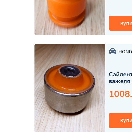
купи
HOND
Сайлент
важеля 
1008
купи