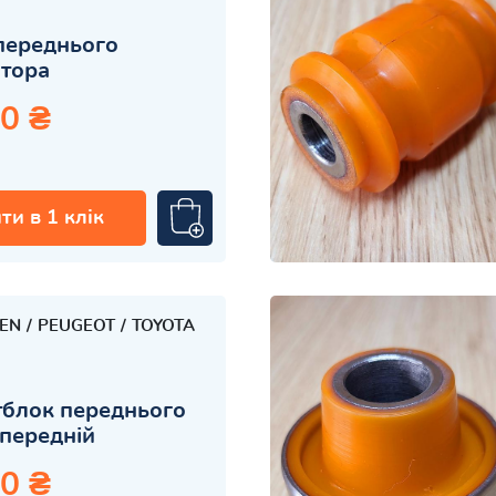
переднього
атора
0 ₴
ти в 1 клік
OEN
PEUGEOT
TOYOTA
блок переднього
передній
0 ₴