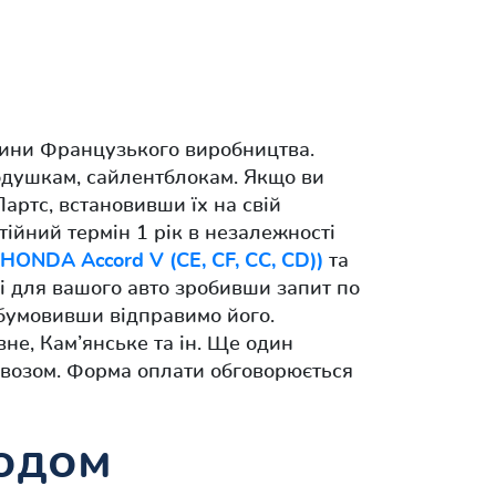
вини Французького виробництва.
подушкам, сайлентблокам. Якщо ви
артс, встановивши їх на свій
тійний термін 1 рік в незалежності
HONDA Accord V (CE, CF, CC, CD))
та
лі для вашого авто зробивши запит по
обумовивши відправимо його.
вне, Кам’янське та ін. Ще один
ивозом. Форма оплати обговорюється
кодом