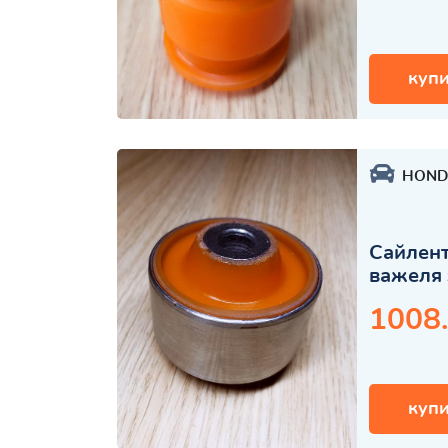
купи
HOND
Сайлент
важеля 
1008
купи