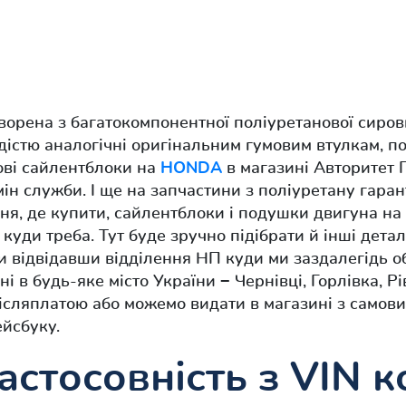
ворена з багатокомпонентної поліуретанової сиро
дістю аналогічні оригінальним гумовим втулкам, 
ові сайлентблоки на
HONDA
в магазині Авторитет П
ін служби. І ще на запчастини з поліуретану гаран
ння, де купити, сайлентблоки і подушки двигуна на
 куди треба. Тут буде зручно підібрати й інші дета
и відвідавши відділення НП куди ми заздалегідь 
 в будь-яке місто України − Чернівці, Горлівка, Рі
ісляплатою або можемо видати в магазині з самов
йсбуку.
астосовність з VIN 