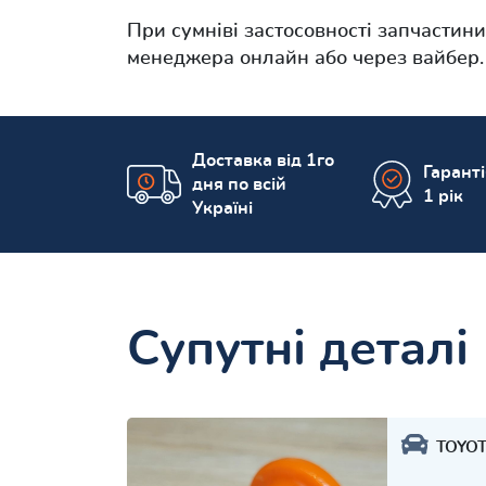
При сумніві застосовності запчастин
менеджера онлайн або через вайбер.
Доставка від 1го
Гарант
дня по всій
1 рік
Україні
Супутні деталі
TOYO