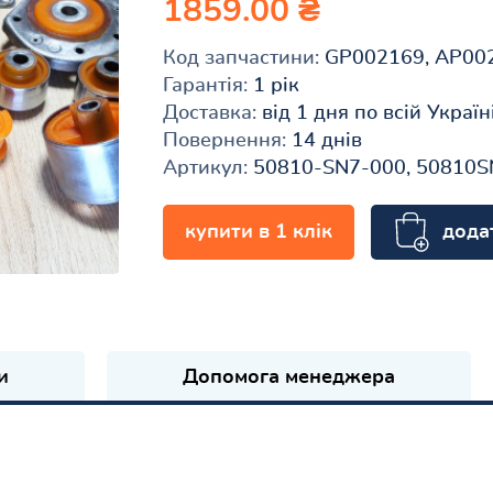
1859.00 ₴
Код запчастини:
GP002169, AP00
Гарантія:
1 рік
Доставка:
від 1 дня по всій Україн
Повернення:
14 днів
Артикул:
50810-SN7-000, 50810S
дода
купити в 1 клік
и
Допомога менеджера