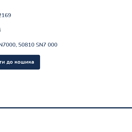
2169
і
N7000, 50810 SN7 000
ти до кошика