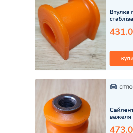
Втулка 
стабліз
431.0
купи
CITR
Сайлент
важеля 
473.0