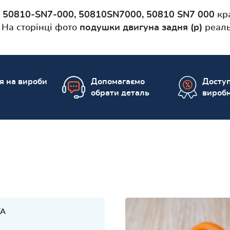
и
50810-SN7-000, 50810SN7000, 50810 SN7 000
кра
 На сторінці фото
подушки двигуна задня (p)
реаль
ія на вироби
Допомагаємо
Доступ
обрати деталь
вироб
TA