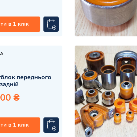
ти в 1 клік
A
блок переднього
задній
.00 ₴
ти в 1 клік