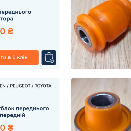
переднього
атора
0 ₴
ти в 1 клік
OEN
PEUGEOT
TOYOTA
блок переднього
передній
0 ₴