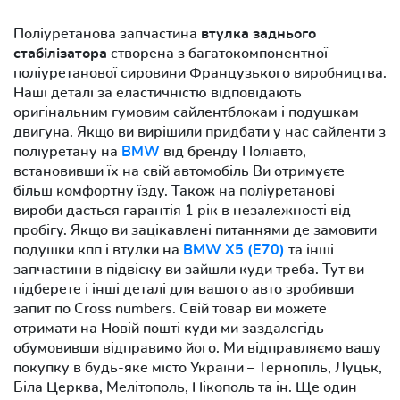
Поліуретанова запчастина
втулка заднього
стабілізатора
створена з багатокомпонентної
поліуретанової сировини Французького виробництва.
Наші деталі за еластичністю відповідають
оригінальним гумовим сайлентблокам і подушкам
двигуна. Якщо ви вирішили придбати у нас сайленти з
поліуретану на
BMW
від бренду Поліавто,
встановивши їх на свій автомобіль Ви отримуєте
більш комфортну їзду. Також на поліуретанові
вироби дається гарантія 1 рік в незалежності від
пробігу. Якщо ви зацікавлені питаннями де замовити
подушки кпп і втулки на
BMW X5 (E70)
та інші
запчастини в підвіску ви зайшли куди треба. Тут ви
підберете і інші деталі для вашого авто зробивши
запит по Cross numbers. Свій товар ви можете
отримати на Новій пошті куди ми заздалегідь
обумовивши відправимо його. Ми відправляємо вашу
покупку в будь-яке місто України – Тернопіль, Луцьк,
Біла Церква, Мелітополь, Нікополь та ін. Ще один