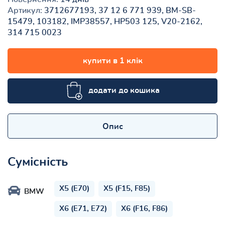
Артикул:
3712677193, 37 12 6 771 939, BM-SB-
15479, 103182, IMP38557, HP503 125, V20-2162,
314 715 0023
купити в 1 клік
додати до кошика
Опис
Сумісність
X5 (E70)
X5 (F15, F85)
BMW
X6 (E71, E72)
X6 (F16, F86)