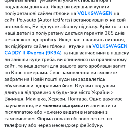
оригінальним гумовим втулкам стабілізатора і
подушкам двигуна. Якщо ви вирішили купити
поліуретанові сайлентблоки на
VOLKSWAGEN
на
сайті Polyauto (AutoritetParts) встановивши їх на свій
автомобіль, Ви відчуєте зібрану підвіску. Крім того на
наші деталі з поліуретану дається гарантія 365 днів
незалежно від пробігу. Якщо вас цікавлять питання,
як підібрати сайлентблоки і втулки на
VOLKSWAGEN
CADDY II Фургон (9K9A)
та інші запчастини в підвіску
ви зайшли куди треба. ви опинилися на правильному
сайті. та інші деталі для вашого авто зробивши запит
по Крос номерами. Своє замовлення ви зможете
забрати на Новій пошті куди ми заздалегідь
обумовивши відправимо його. Втулки і подушки
двигуна відправимо в будь-яке місто України >
Вінниця, Макіївка, Херсон, Полтава. Одне важливе
зауваження, ми
можемо відправити
запчастини
післяплатою або можемо видати в магазині з
самовивозом. Форма оплати обговорюється по
телефону або через месенджер фейсбуку.