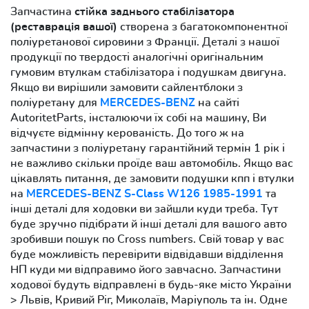
Запчастина
стійка заднього стабілізатора
(реставрація вашої)
створена з багатокомпонентної
поліуретанової сировини з Франції. Деталі з нашої
продукції по твердості аналогічні оригінальним
гумовим втулкам стабілізатора і подушкам двигуна.
Якщо ви вирішили замовити сайлентблоки з
поліуретану для
MERCEDES-BENZ
на сайті
AutoritetParts, інсталюючи їх собі на машину, Ви
відчуєте відмінну керованість. До того ж на
запчастини з поліуретану гарантійний термін 1 рік і
не важливо скільки проїде ваш автомобіль. Якщо вас
цікавлять питання, де замовити подушки кпп і втулки
на
MERCEDES-BENZ S-Class W126 1985-1991
та
інші деталі для ходовки ви зайшли куди треба. Тут
буде зручно підібрати й інші деталі для вашого авто
зробивши пошук по Cross numbers. Свій товар у вас
буде можливість перевірити відвідавши відділення
НП куди ми відправимо його завчасно. Запчастини
ходової будуть відправлені в будь-яке місто України
> Львів, Кривий Ріг, Миколаїв, Маріуполь та ін. Одне