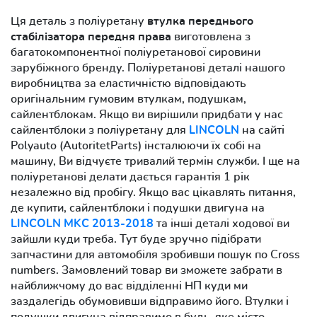
Ця деталь з поліуретану
втулка переднього
стабілізатора передня права
виготовлена з
багатокомпонентної поліуретанової сировини
зарубіжного бренду. Поліуретанові деталі нашого
виробництва за еластичністю відповідають
оригінальним гумовим втулкам, подушкам,
сайлентблокам. Якщо ви вирішили придбати у нас
сайлентблоки з поліуретану для
LINCOLN
на сайті
Polyauto (AutoritetParts) інсталюючи їх собі на
машину, Ви відчуєте тривалий термін служби. І ще на
поліуретанові делати дається гарантія 1 рік
незалежно від пробігу. Якщо вас цікавлять питання,
де купити, сайлентблоки і подушки двигуна на
LINCOLN MKC 2013-2018
та інші деталі ходової ви
зайшли куди треба. Тут буде зручно підібрати
запчастини для автомобіля зробивши пошук по Cross
numbers. Замовлений товар ви зможете забрати в
найближчому до вас відділенні НП куди ми
заздалегідь обумовивши відправимо його. Втулки і
подушки двигуна відправимо в будь-яке місто