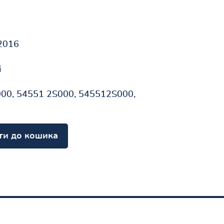
2016
і
00, 54551 2S000, 545512S000,
ти до кошика