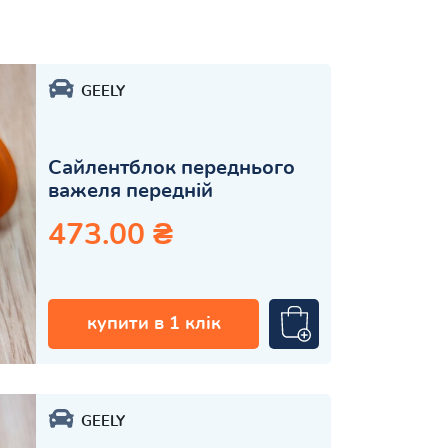
GEELY
Сайлентблок переднього
важеля передній
473.00 ₴
купити в 1 клік
GEELY