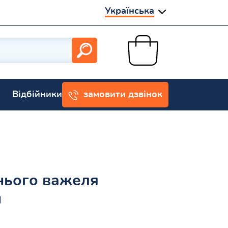
Українська
Відбійники
замовити дзвінок
нього важеля
н