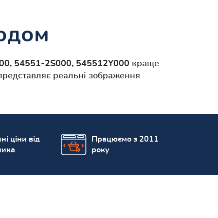
кодом
00, 54551-2S000, 545512Y000
краще
 представляє реальні зображення
ні ціни від
Працюємо з 2011
ника
року