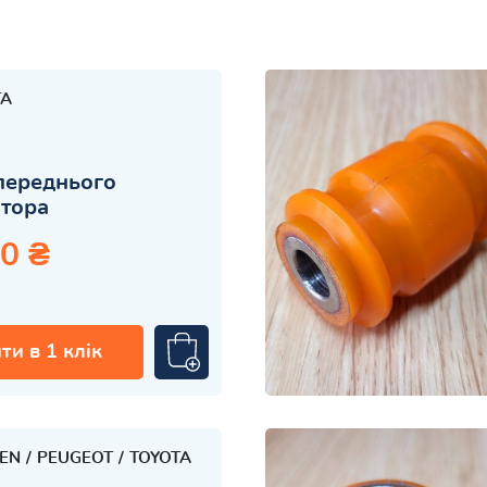
TA
переднього
атора
0 ₴
ти в 1 клік
OEN
PEUGEOT
TOYOTA