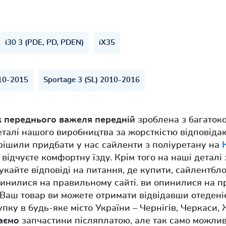
i30 3 (PDE, PD, PDEN)
iX35
10-2015
Sportage 3 (SL) 2010-2016
 переднього важеля передній
зроблена з багаток
еталі нашого виробництва за жорсткістю відповід
рішили придбати у нас сайленти з поліуретану на
 відчуєте комфортну їзду. Крім того на наші деталі
укайте відповіді на питання, де купити, сайлентб
опинилися на правильному сайті. ви опинилися на п
Ваш товар ви можете отримати відвідавши отедені
ку в будь-яке місто України – Чернігів, Черкаси,
аємо
запчастини післяплатою, але так само можли