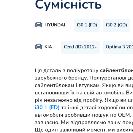
Сумісність
HYUNDAI
i30 1 (FD)
i30 2 (GD)
KIA
Ceed (JD) 2012-
Optima 3 20
Ця деталь з поліуретану
сайлентблок
зарубіжного бренду. Поліуретанові д
сайлентблокам і втулкам. Якщо ви ви
встановивши їх на свій автомобіль Ви
рік незалежно від пробігу. Якщо ви ш
i30 1 (FD)
та інші деталі ходової ви 
автомобіля зробивши пошук по OEM. 
завчасно. Ми відправляємо вашу покуп
Ще один важливий момент,
ми висил