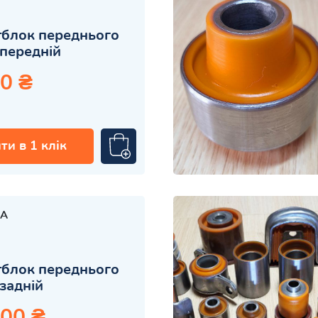
блок переднього
передній
0 ₴
ти в 1 клік
A
блок переднього
задній
.00 ₴