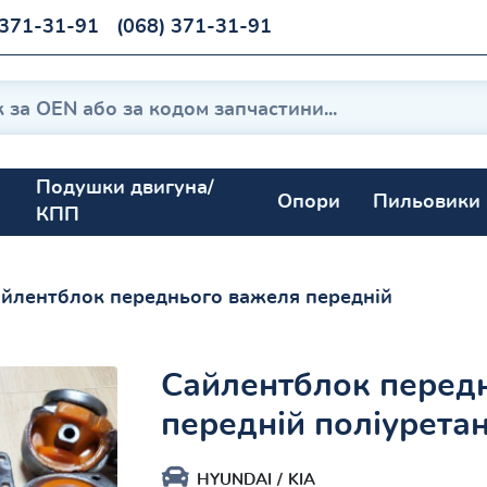
 371-31-91
(068) 371-31-91
Подушки двигуна/
Опори
Пильовики
КПП
йлентблок переднього важеля передній
Сайлентблок перед
передній поліурета
HYUNDAI
KIA