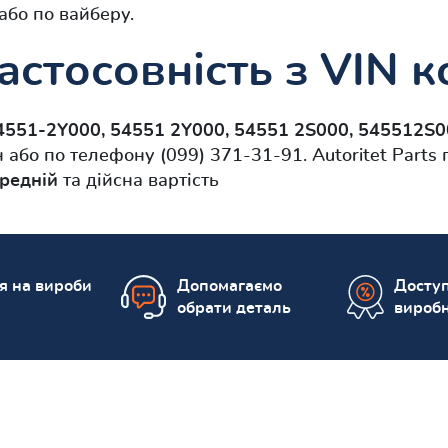
або по вайберу.
астосовність з VIN 
4551-2Y000, 54551 2Y000, 54551 2S000, 545512S0
або по телефону (099) 371-31-91. Autoritet Parts
редній
та дійсна вартість
ія на вироби
Допомагаємо
Доступ
обрати деталь
вироб