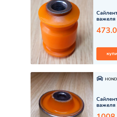
Сайлент
важеля 
473.0
купи
HOND
Сайлент
важеля 
1008