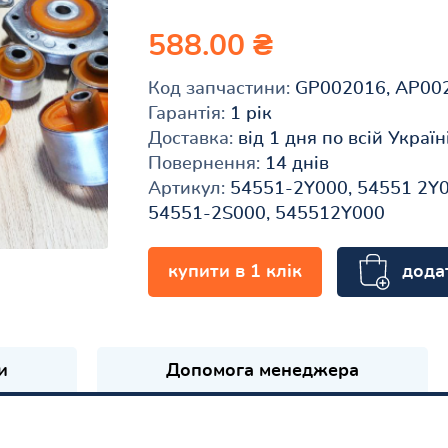
588.00 ₴
Код запчастини:
GP002016, AP00
Гарантія:
1 рік
Доставка:
від 1 дня по всій Україн
Повернення:
14 днів
Артикул:
54551-2Y000, 54551 2Y0
54551-2S000, 545512Y000
дода
купити в 1 клік
и
Допомога менеджера