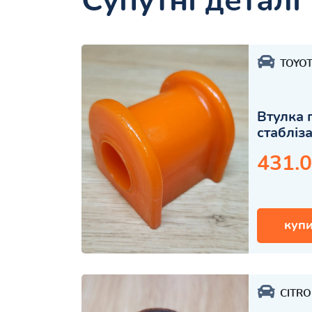
Супутні деталі
TOYO
Втулка 
стабліз
431.0
купи
CITR