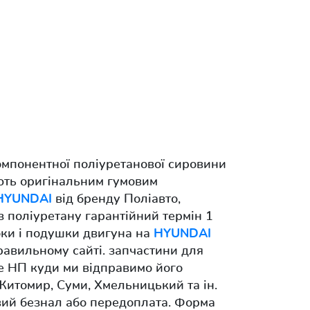
омпонентної поліуретанової сировини
ають оригінальним гумовим
HYUNDAI
від бренду Поліавто,
 з поліуретану гарантійний термін 1
локи і подушки двигуна на
HYUNDAI
равильному сайті. запчастини для
е НП куди ми відправимо його
 Житомир, Суми, Хмельницький та ін.
вий безнал або передоплата. Форма