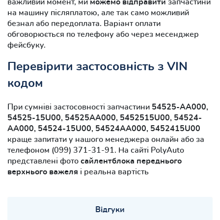
важливий момент, ми
можемо відправити
запчастини
на машину післяплатою, але так само можливий
безнал або передоплата. Варіант оплати
обговорюється по телефону або через месенджер
фейсбуку.
Перевірити застосовність з VIN
кодом
При сумніві застосовності запчастини
54525-AA000,
54525-15U00, 54525AA000, 5452515U00, 54524-
AA000, 54524-15U00, 54524AA000, 5452415U00
краще запитати у нашого менеджера онлайн або за
телефоном (099) 371-31-91. На сайті PolyAuto
представлені фото
сайлентблока переднього
верхнього важеля
і реальна вартість
Відгуки