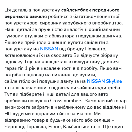
Ця деталь з поліуретану
сайлентблок переднього
верхнього важеля
робиться з багатокомпонентної
поліуретанової сировини зарубіжного виробництва.
Наші деталі за пружністю аналогічні оригінальним
гумовим втулкам стабілізатора і подушкам двигуна.
Якщо ви прийняли рішення купити сайленти з
поліуретану на
NISSAN
від бренду Поліавто,
встановлюючи їх на своє авто Ви відчуєте зібрану
підвіску. І ще на наші деталі з поліуретану дається
гарантія 1 рік в незалежності від пробігу. Якщо вам
потрібні відповіді на питання, де купити,
сайлентблоки і подушки двигуна на
NISSAN Skyline
та інші запчастини в підвіску ви зайшли куди треба.
Тут ви підберете і інші деталі для вашого авто
зробивши пошук по Cross numbers. Замовлений товар
ви зможете забрати в найближчому до вас відділенні
НП куди ми відправимо його завчасно. Ми
відправимо товар в будь-яке місто або селище –
Чернівці, Горлівка, Рівне, Кам’янське та ін. Ще один