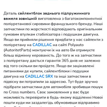
Деталь
сайлентблок заднього підпружинного
важеля зовнішній
виготовлена з багатокомпонентної
поліуретанової сировини французького бренду. Наші
запчастини по жорсткості відповідають оригінальним
гумовим втулкам стабілізатора і подушкам двигуна.
Якщо ви прийняли рішення придбати у нас сайленти з
поліуретану на
CADILLAC
на сайті Polyauto
(AutoritetParts) монтуючи їх на авто Ви отримуєте
більш відмінну керованість. До того ж на запчастини
з поліуретану дається гарантія 365 днів не залежно
від того скільки ви проїдете. Якщо ви зацікавлені
питаннями де купити, сайлентблоки і подушки
двигуна на
CADILLAC SRX
та інші запчастини в
підвіску ви потрапили за адресою. Тут буде зручно
підібрати запчастини для автомобіля зробивши пошук
по Cross numbers. Своє замовлення у вас буде
можливість перевірити в будь-якому відділенні Нової
пошти куди ми заздалегідь обумовивши відправимо