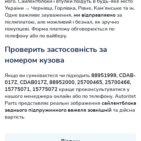
його. Сайлентблоки і втулки поїдуть в будь-яке місто
України → Чернівці, Горлівка, Рівне, Кам’янське та ін.
Одне важливе зауваження,
ми відправляємо
за
післяплатою, але можливий і безнал, як зручно
покупцеві. Форма платежу обговорюється по
телефону або по вайберу.
Проверить застосовність за
номером кузова
Якщо ви сумніваєтеся чи підходить
88951999, CDAB-
017Z, CDAB017Z, 88952000, 25700465, 25700466,
15775071, 15775072
краще проконсультуватися у
нашого менеджера онлайн або по телефону. Autoritet
Parts представляє реальні зображення
сайлентблока
заднього підпружинного важеля зовнішній
та дійсна
вартість