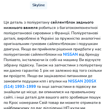
Skyline
Ця деталь з поліуретану
сайлентблок заднього
нижнього важеля
робиться з багатокомпонентної
поліуретанової сировини з Франції. Поліуретанові
деталі, вироблені в Україні за пружністю аналогічні
оригінальним гумовим сайлентблокам і подушкам
двигуна. Якщо ви прийняли рішення придбати у нас
поліуретанові сайлентблоки на
NISSAN
від бренду
Поліавто, інсталюючи їх собі на машину Ви відчуєте
зібрану підвіску. Також на запчастини з поліуретану
ми даємо гарантію 1 рік не залежно від того скільки
ви проїдете. Якщо ви зацікавлені питаннями де
замовити подушки кпп і втулки на
NISSAN 200SX
(S14) 1993-1999
та інші запчастини в підвіску ви
знайшли це місце. ви опинилися на правильному
сайті. і інші деталі для вашого авто зробивши пошук
по Крос номерами Свій товар ви можете отримати в
найближчому до вас відділенні НП куди ми