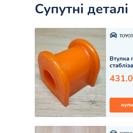
Супутні деталі
TOYO
Втулка 
стабліз
431.0
купи