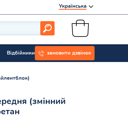
Українська
Відбійники
замовити дзвінок
айлентблок)
редня (змінний
ретан