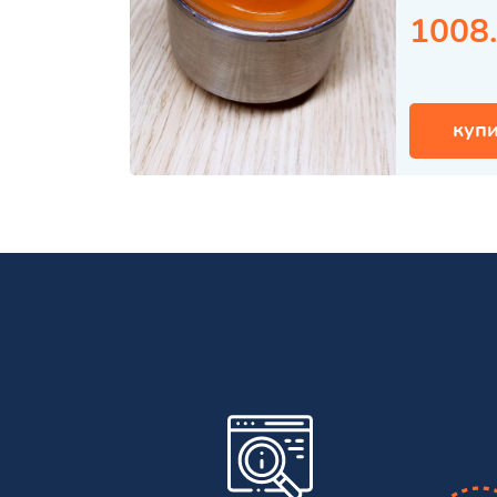
1008
купи