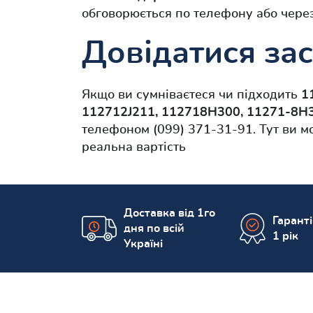
обговорюється по телефону або чере
Довідатися зас
Якщо ви сумніваєтеся чи підходить
1
112712J211, 112718H300, 11271-8H
телефоном (099) 371-31-91. Тут ви 
реальна вартість
Доставка від 1го
Гарант
дня по всій
1 рік
Україні