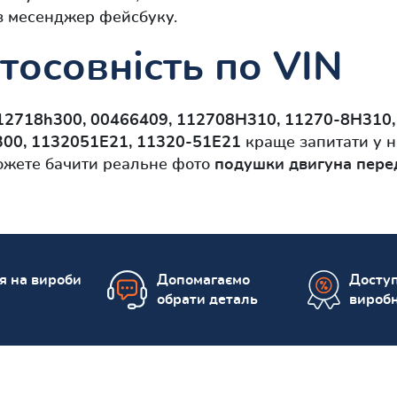
з месенджер фейсбуку.
тосовність по VIN
12718h300, 00466409, 112708H310, 11270-8H310,
300, 1132051E21, 11320-51E21
краще запитати у 
можете бачити реальне фото
подушки двигуна перед
ія на вироби
Допомагаємо
Доступ
обрати деталь
вироб