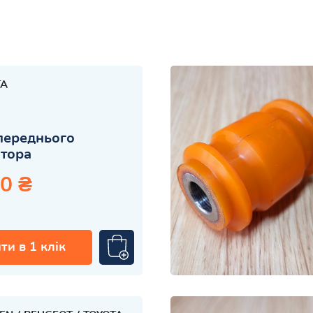
TA
переднього
атора
0 ₴
ти в 1 клік