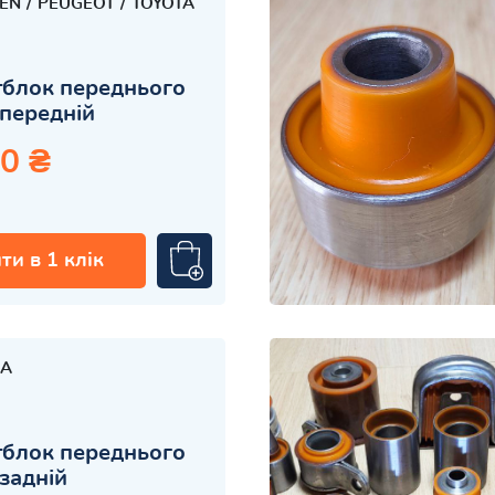
OEN
PEUGEOT
TOYOTA
блок переднього
передній
0 ₴
ти в 1 клік
A
блок переднього
задній