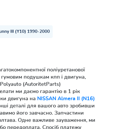
unny III (Y10) 1990-2000
агатокомпонентної поліуретанової
м гумовим подушкам кпп і двигуна,
Polyauto (AutoritetParts)
делати ми даємо гарантію в 1 рік
шки двигуна на
NISSAN Almera II (N16)
 інші деталі для вашого авто зробивши
авимо його завчасно. Запчастини
Полтава. Одне важливе зауваження, ми
бо передоплата. Спосіб платежу