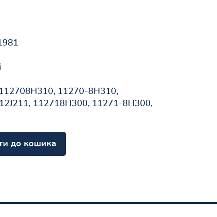
1981
і
 112708H310, 11270-8H310,
12J211, 112718H300, 11271-8H300,
ти до кошика