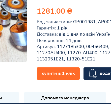
1281.00 ₴
Код запчастини:
GP001981, AP00
Гарантія:
1 рік
Доставка:
від 1 дня по всій Україн
Повернення:
14 днів
Артикул:
112718h300, 00466409,
11270AU400, 11270-AU400, 1127
1132051E21, 11320-51E21
дода
купити в 1 клік
и
Допомога менеджера