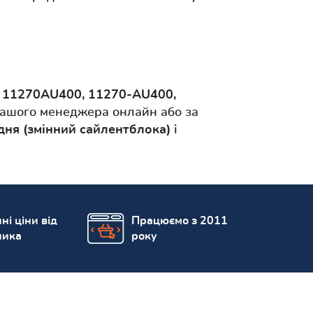
 11270AU400, 11270-AU400,
нашого менеджера онлайн або за
ня (змінний сайлентблока)
і
ні ціни від
Працюємо з 2011
ника
року