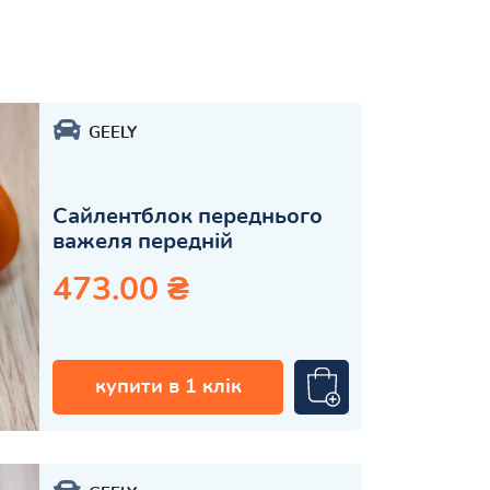
GEELY
Сайлентблок переднього
важеля передній
473.00 ₴
купити в 1 клік