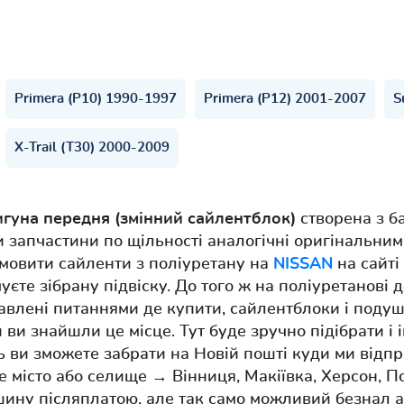
Primera (P10) 1990-1997
Primera (P12) 2001-2007
S
X-Trail (T30) 2000-2009
гуна передня (змінний сайлентблок)
створена з б
и запчастини по щільності аналогічні оригінальни
мовити сайленти з поліуретану на
NISSAN
на сайті 
уєте зібрану підвіску. До того ж на поліуретанові 
кавлені питаннями де купити, сайлентблоки і поду
 ви знайшли це місце. Тут буде зручно підібрати і
 ви зможете забрати на Новій пошті куди ми відпр
ке місто або селище → Вінниця, Макіївка, Херсон, 
ину післяплатою, але так само можливий безнал а