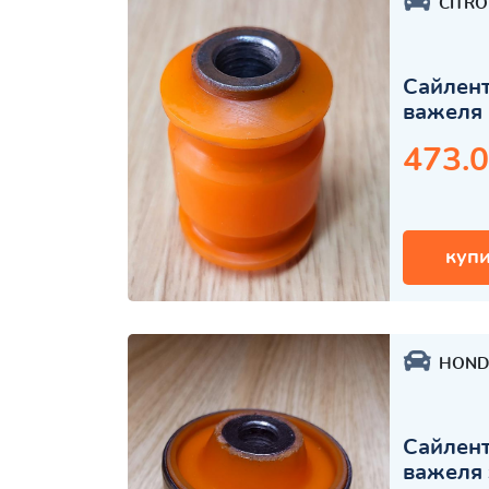
CITR
Сайлент
важеля 
473.0
купи
HOND
Сайлент
важеля 