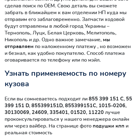
сделав поиск по OEM. Свою деталь вы сможете
забрать в ближайшем к вам отделении НП куда мы
отправим его заблаговременно. Запчасти ходовой
будут отправлены в любой город Украины –
Тернополь, Луцк, Белая Церковь, Мелитополь,
Никополь и др. Одно важное замечание,
мы
отправляем
по наложенному платежу , но возможен
и безнал, как удобно покупателю. Способ платежа
оговаривается по телефону или по мэйл.
Узнать применяемость по номеру
кузова
Если вы сомневаетесь подходит ли
855 399 151 C, 55
399 151 D, 855399151D, 855399151C, 1015-0206,
30130069, 24609, 335401, 01520, 11220
лучше
проконсультироваться у нашего менеджера онлайн
или через вайбер. На странице фото
подушки кпп
и
реальная стоимость