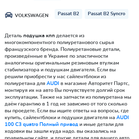
Passat B2
Passat B2 Syncro
VOLKSWAGEN
Деталь
подушка кпп
делается из
многокомпонентного полиуретанового сырья
французского бренда. Полиуретановые детали,
произведённые в Украине по эластичности
аналогичны оригинальным резиновым втулкам
стабилизатора и подушкам двигателя. Если вы
решили приобрести у нас сайлентблоки из
полиуретана для
AUDI
в магазине Авторитет Партс,
монтируя их на авто Вы почувствуете долгий срок
эксплуатации. Также на запчасти из полиуретана мы
даём гарантию в 1 год не зависимо от того сколько
вы проедете. Если вы ищите ответы на вопросы, где
купить, сайлентблоки и подушки двигателя на
AUDI
100 C3 quatro Полный привод
и иные детали для
ходовки вы зашли куда надо. вы оказались на
правильном сайте. и другие детали для вашего авто