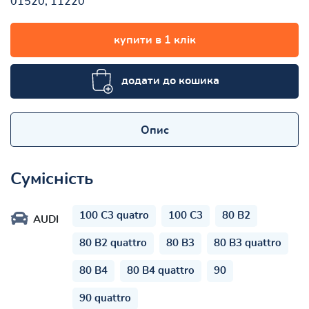
01520, 11220
купити в 1 клік
додати до кошика
Опис
Сумісність
100 C3 quatro
100 C3
80 B2
AUDI
80 B2 quattro
80 B3
80 B3 quattro
80 B4
80 B4 quattro
90
90 quattro